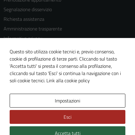
Segnalazione disservizio
Richiesta assistenza
Amministrazione trasparente
Informativa privacy
Cookie Policy
Questo sito utilizza cookie tecnici e, previo consenso,
Note legali
cookie di profilazione di terze parti. Cliccando sul tasto
'Accetta tutti' si presta il consenso alla profilazione,
Dichiarazione di accessibilità
cliccando sul tasto 'Esci' si continua la navigazione con i
Piano di miglioramento del sito
soli cookie tecnici.
Link alla cookie policy
Area Privata
Impostazioni
Esci
Accetta tutti
Credits: ©
Technical Design s.r.l.