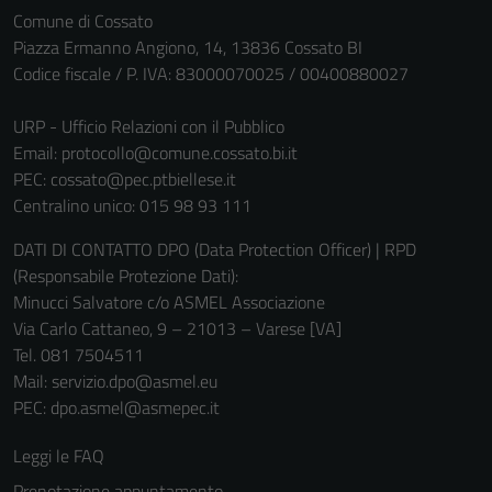
Comune di Cossato
Tecnici
Piazza Ermanno Angiono, 14, 13836 Cossato BI
Codice fiscale / P. IVA: 83000070025 / 00400880027
Questi cookie
sono necessari
URP - Ufficio Relazioni con il Pubblico
per il
Email:
protocollo@comune.cossato.bi.it
funzionamento
PEC:
cossato@pec.ptbiellese.it
del sito e non
Centralino unico: 015 98 93 111
possono
essere
DATI DI CONTATTO DPO (Data Protection Officer) | RPD
disabilitati.
(Responsabile Protezione Dati):
Questi cookie
Minucci Salvatore c/o ASMEL Associazione
non raccolgono
Via Carlo Cattaneo, 9 – 21013 – Varese [VA]
informazioni
Tel. 081 7504511
personali.
Mail: servizio.dpo@asmel.eu
PEC: dpo.asmel@asmepec.it
Leggi le FAQ
Prenotazione appuntamento