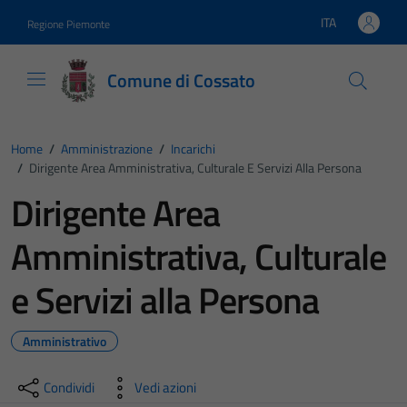
Vai ai contenuti
Vai al footer
ITA
Regione Piemonte
Lingua attiva:
Comune di Cossato
Home
/
Amministrazione
/
Incarichi
/
Dirigente Area Amministrativa, Culturale E Servizi Alla Persona
Dirigente Area
Amministrativa, Culturale
e Servizi alla Persona
Amministrativo
Condividi
Vedi azioni