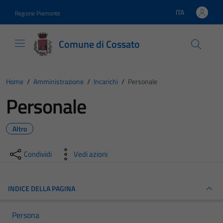
Vai ai contenuti
Vai al footer
ITA
Regione Piemonte
Lingua attiva:
Comune di Cossato
Home
/
Amministrazione
/
Incarichi
/
Personale
Personale
Altro
Condividi
Vedi azioni
INDICE DELLA PAGINA
Persona