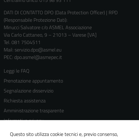
Centralino unico: 015 98 93 111
DATI DI CONTATTO DPO (Data Protection Officer) | RPD
(Responsabile Protezione Dati):
Minucci Salvatore c/o ASMEL Associazione
Via Carlo Cattaneo, 9 – 21013 – Varese [VA]
Tel. 081 7504511
Mail: servizio.dpo@asmel.eu
Tecnici
PEC: dpo.asmel@asmepec.it
Questi cookie
sono necessari
Leggi le FAQ
per il
Prenotazione appuntamento
funzionamento
Segnalazione disservizio
del sito e non
possono
Richiesta assistenza
essere
Amministrazione trasparente
disabilitati.
Informativa privacy
Questi cookie
non raccolgono
Cookie Policy
Questo sito utilizza cookie tecnici e, previo consenso,
informazioni