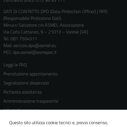
Centralino unico: 015 98 93 111
DATI DI CONTATTO DPO (Data Protection Officer) | RPD
(Responsabile Protezione Dati):
Minucci Salvatore c/o ASMEL Associazione
Via Carlo Cattaneo, 9 – 21013 – Varese [VA]
Tel. 081 7504511
Mail: servizio.dpo@asmel.eu
Tecnici
PEC: dpo.asmel@asmepec.it
Questi cookie
sono necessari
Leggi le FAQ
per il
Prenotazione appuntamento
funzionamento
Segnalazione disservizio
del sito e non
possono
Richiesta assistenza
essere
Amministrazione trasparente
disabilitati.
Informativa privacy
Questi cookie
non raccolgono
Cookie Policy
Questo sito utilizza cookie tecnici e, previo consenso,
informazioni