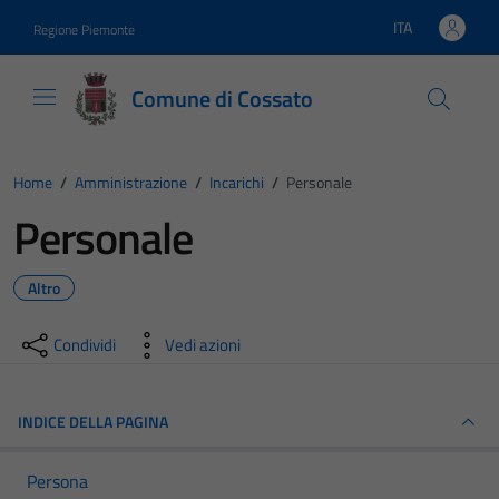
Vai ai contenuti
Vai al footer
ITA
Regione Piemonte
Lingua attiva:
Comune di Cossato
Home
/
Amministrazione
/
Incarichi
/
Personale
Personale
Altro
Condividi
Vedi azioni
INDICE DELLA PAGINA
Persona