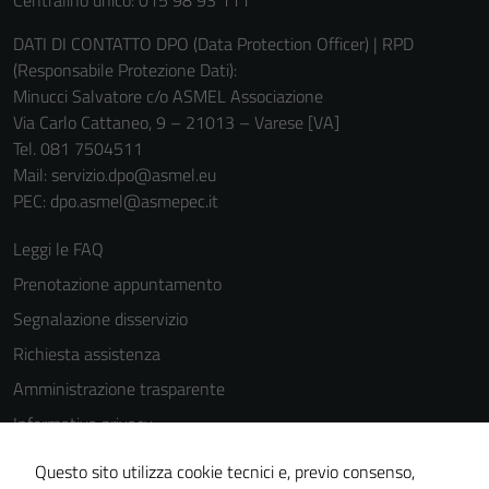
Centralino unico: 015 98 93 111
DATI DI CONTATTO DPO (Data Protection Officer) | RPD
(Responsabile Protezione Dati):
Minucci Salvatore c/o ASMEL Associazione
Via Carlo Cattaneo, 9 – 21013 – Varese [VA]
Tel. 081 7504511
Mail: servizio.dpo@asmel.eu
Tecnici
PEC: dpo.asmel@asmepec.it
Questi cookie
sono necessari
Leggi le FAQ
per il
Prenotazione appuntamento
funzionamento
Segnalazione disservizio
del sito e non
possono
Richiesta assistenza
essere
Amministrazione trasparente
disabilitati.
Informativa privacy
Questi cookie
non raccolgono
Cookie Policy
Questo sito utilizza cookie tecnici e, previo consenso,
informazioni