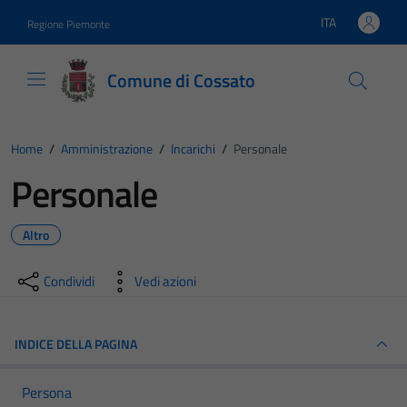
Vai ai contenuti
Vai al footer
ITA
Regione Piemonte
Lingua attiva:
Comune di Cossato
Home
/
Amministrazione
/
Incarichi
/
Personale
Personale
Altro
Condividi
Vedi azioni
INDICE DELLA PAGINA
Persona