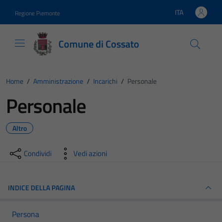
Vai ai contenuti
Vai al footer
ITA
Regione Piemonte
Lingua attiva:
Comune di Cossato
Home
/
Amministrazione
/
Incarichi
/
Personale
Personale
Altro
Condividi
Vedi azioni
INDICE DELLA PAGINA
Persona