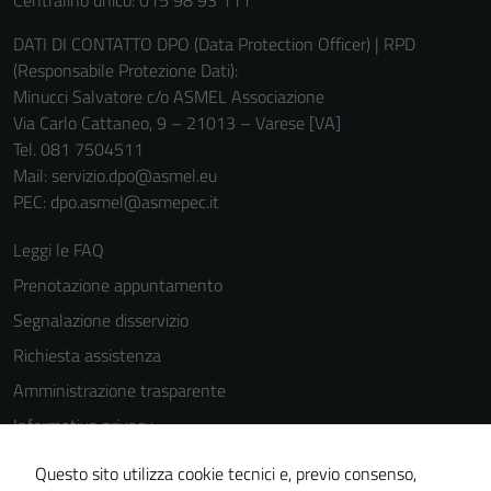
Centralino unico: 015 98 93 111
DATI DI CONTATTO DPO (Data Protection Officer) | RPD
(Responsabile Protezione Dati):
Minucci Salvatore c/o ASMEL Associazione
Via Carlo Cattaneo, 9 – 21013 – Varese [VA]
Tel. 081 7504511
Mail: servizio.dpo@asmel.eu
Tecnici
PEC: dpo.asmel@asmepec.it
Questi cookie
sono necessari
Leggi le FAQ
per il
Prenotazione appuntamento
funzionamento
Segnalazione disservizio
del sito e non
possono
Richiesta assistenza
essere
Amministrazione trasparente
disabilitati.
Informativa privacy
Questi cookie
non raccolgono
Cookie Policy
Questo sito utilizza cookie tecnici e, previo consenso,
informazioni