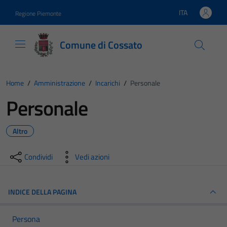
Vai ai contenuti
Vai al footer
ITA
Regione Piemonte
Lingua attiva:
Comune di Cossato
Home
/
Amministrazione
/
Incarichi
/
Personale
Personale
Altro
Condividi
Vedi azioni
INDICE DELLA PAGINA
Persona