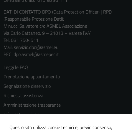
Centralino unico: 015 98 93 111
DATI DI CONTATTO DPO (Data Protection Officer) | RPD
(Responsabile Protezione Dati):
Minucci Salvatore c/o ASMEL Associazione
Via Carlo Cattaneo, 9 – 21013 – Varese [VA]
Tel. 081 7504511
Mail: servizio.dpo@asmel.eu
Tecnici
PEC: dpo.asmel@asmepec.it
Questi cookie
sono necessari
Leggi le FAQ
per il
Prenotazione appuntamento
funzionamento
Segnalazione disservizio
del sito e non
possono
Richiesta assistenza
essere
Amministrazione trasparente
disabilitati.
Informativa privacy
Questi cookie
non raccolgono
Cookie Policy
Questo sito utilizza cookie tecnici e, previo consenso,
informazioni