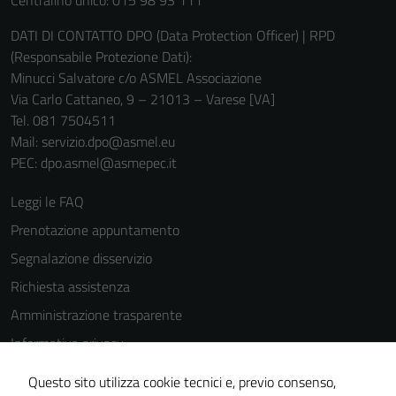
Centralino unico: 015 98 93 111
DATI DI CONTATTO DPO (Data Protection Officer) | RPD
(Responsabile Protezione Dati):
Minucci Salvatore c/o ASMEL Associazione
Via Carlo Cattaneo, 9 – 21013 – Varese [VA]
Tel. 081 7504511
Mail: servizio.dpo@asmel.eu
Tecnici
PEC: dpo.asmel@asmepec.it
Questi cookie
sono necessari
Leggi le FAQ
per il
Prenotazione appuntamento
funzionamento
Segnalazione disservizio
del sito e non
possono
Richiesta assistenza
essere
Amministrazione trasparente
disabilitati.
Informativa privacy
Questi cookie
non raccolgono
Cookie Policy
Questo sito utilizza cookie tecnici e, previo consenso,
informazioni