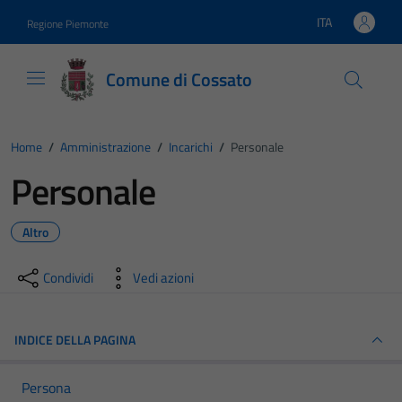
Vai ai contenuti
Vai al footer
ITA
Regione Piemonte
Lingua attiva:
Comune di Cossato
Home
/
Amministrazione
/
Incarichi
/
Personale
Personale
Altro
Condividi
Vedi azioni
INDICE DELLA PAGINA
Persona