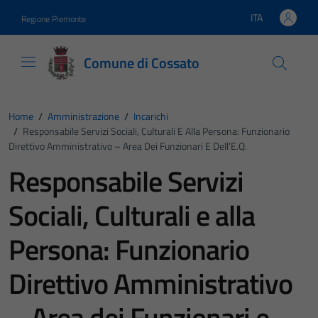
Vai ai contenuti
Vai al footer
ITA
Regione Piemonte
Lingua attiva:
Comune di Cossato
Home
/
Amministrazione
/
Incarichi
/
Responsabile Servizi Sociali, Culturali E Alla Persona: Funzionario
Direttivo Amministrativo – Area Dei Funzionari E Dell’E.Q.
Responsabile Servizi
Sociali, Culturali e alla
Persona: Funzionario
Direttivo Amministrativo
– Area dei Funzionari e