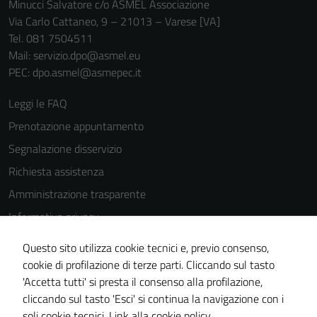
Minucci Salvatore c/o ASMEL Associazione
Via Carlo Cattaneo, 9 – 21013 – Varese [VA]
Tel. 081 7504511
Mail: servizio.dpo@asmel.eu
PEC: dpo.asmel@asmepec.it
Leggi le FAQ
Prenotazione appuntamento
Segnalazione disservizio
Richiesta assistenza
Amministrazione trasparente
Informativa privacy
Cookie Policy
Questo sito utilizza cookie tecnici e, previo consenso,
Note legali
cookie di profilazione di terze parti. Cliccando sul tasto
'Accetta tutti' si presta il consenso alla profilazione,
Dichiarazione di accessibilità
cliccando sul tasto 'Esci' si continua la navigazione con i
Piano di miglioramento del sito
soli cookie tecnici.
Link alla cookie policy