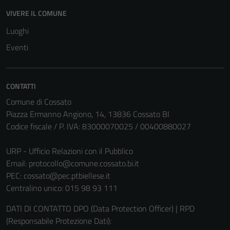
VIVERE IL COMUNE
Luoghi
Eventi
Tecnici
Questi cookie
CONTATTI
sono necessari
Comune di Cossato
per il
Piazza Ermanno Angiono, 14, 13836 Cossato BI
funzionamento
Codice fiscale / P. IVA: 83000070025 / 00400880027
del sito e non
possono
URP - Ufficio Relazioni con il Pubblico
essere
Email:
protocollo@comune.cossato.bi.it
disabilitati.
PEC:
cossato@pec.ptbiellese.it
Questi cookie
Centralino unico: 015 98 93 111
non raccolgono
informazioni
DATI DI CONTATTO DPO (Data Protection Officer) | RPD
personali.
(Responsabile Protezione Dati):