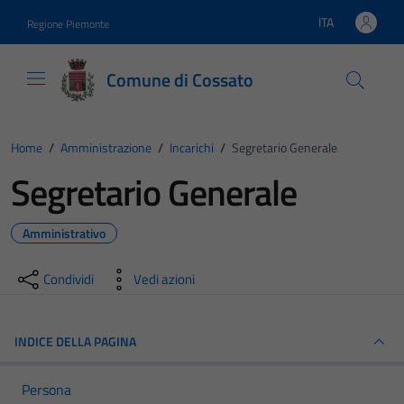
Vai ai contenuti
Vai al footer
ITA
Regione Piemonte
Lingua attiva:
Comune di Cossato
Home
/
Amministrazione
/
Incarichi
/
Segretario Generale
Segretario Generale
Amministrativo
Condividi
Vedi azioni
INDICE DELLA PAGINA
Persona