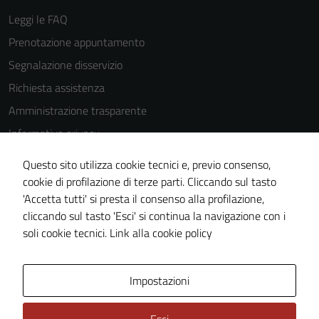
essere
Leggi le FAQ
disabilitati.
Prenotazione appuntamento
Questi cookie
non raccolgono
Segnalazione disservizio
informazioni
Richiesta assistenza
personali.
Amministrazione trasparente
Informativa privacy
Cookie Policy
Questo sito utilizza cookie tecnici e, previo consenso,
Note legali
cookie di profilazione di terze parti. Cliccando sul tasto
'Accetta tutti' si presta il consenso alla profilazione,
Dichiarazione di accessibilità
cliccando sul tasto 'Esci' si continua la navigazione con i
Piano di miglioramento del sito
soli cookie tecnici.
Link alla cookie policy
Area Privata
Impostazioni