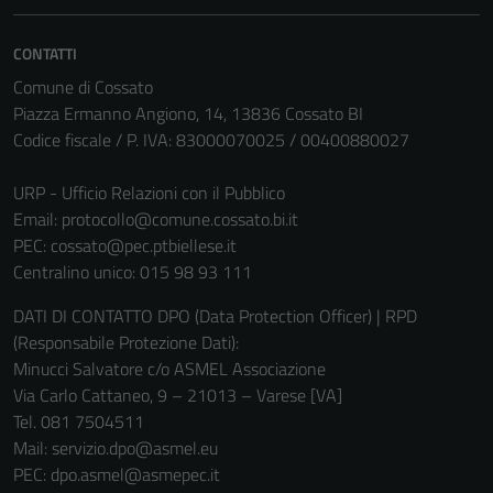
CONTATTI
Comune di Cossato
Piazza Ermanno Angiono, 14, 13836 Cossato BI
Codice fiscale / P. IVA: 83000070025 / 00400880027
URP - Ufficio Relazioni con il Pubblico
Email:
protocollo@comune.cossato.bi.it
PEC:
cossato@pec.ptbiellese.it
Centralino unico: 015 98 93 111
DATI DI CONTATTO DPO (Data Protection Officer) | RPD
Tecnici
(Responsabile Protezione Dati):
Questi cookie
Minucci Salvatore c/o ASMEL Associazione
sono necessari
Via Carlo Cattaneo, 9 – 21013 – Varese [VA]
per il
Tel. 081 7504511
funzionamento
Mail: servizio.dpo@asmel.eu
del sito e non
PEC: dpo.asmel@asmepec.it
possono