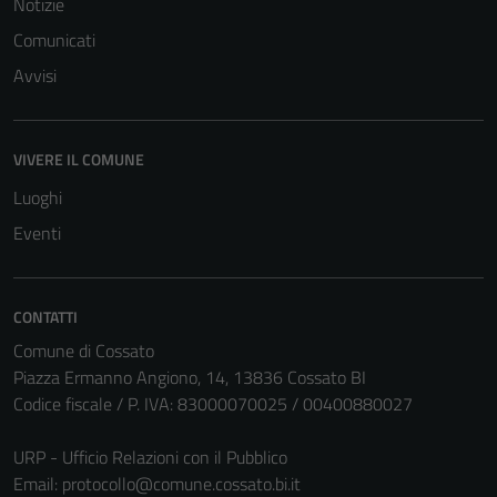
Notizie
sono necessari
Comunicati
per il
funzionamento
Avvisi
del sito e non
possono
essere
VIVERE IL COMUNE
disabilitati.
Luoghi
Questi cookie
non raccolgono
Eventi
informazioni
personali.
CONTATTI
Comune di Cossato
Piazza Ermanno Angiono, 14, 13836 Cossato BI
Codice fiscale / P. IVA: 83000070025 / 00400880027
URP - Ufficio Relazioni con il Pubblico
Email:
protocollo@comune.cossato.bi.it