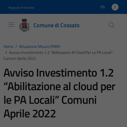
Vai ai contenuti
Vai al footer
ITA
Regione Piemonte
Lingua attiva:
Comune di Cossato
Home
/
Attuazione Misure PNRR
/
Avviso Investimento 1.2 “Abilitazione Al Cloud Per Le PA Locali”
Comuni Aprile 2022
Avviso Investimento 1.2
“Abilitazione al cloud per
le PA Locali” Comuni
Aprile 2022