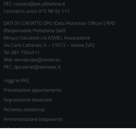
PEC:
cossato@pec.ptbiellese.it
Centralino unico: 015 98 93 111
DATI DI CONTATTO DPO (Data Protection Officer) | RPD
(Responsabile Protezione Dati):
Minucci Salvatore c/o ASMEL Associazione
Via Carlo Cattaneo, 9 – 21013 – Varese [VA]
Tel. 081 7504511
Mail: servizio.dpo@asmel.eu
PEC: dpo.asmel@asmepec.it
Leggi le FAQ
Prenotazione appuntamento
Segnalazione disservizio
Richiesta assistenza
Amministrazione trasparente
Informativa privacy