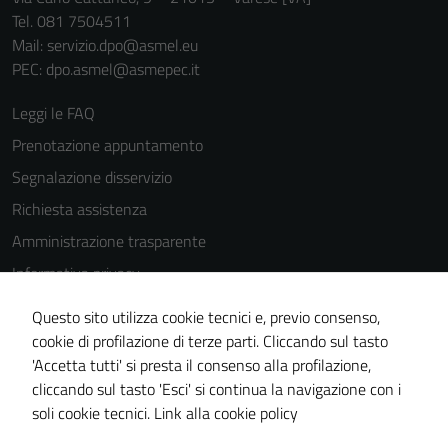
Tel. 081 7504511
Mail: servizio.dpo@asmel.eu
PEC: dpo.asmel@asmepec.it
Leggi le FAQ
Prenotazione appuntamento
Segnalazione disservizio
Richiesta assistenza
Amministrazione trasparente
Informativa privacy
Cookie Policy
Questo sito utilizza cookie tecnici e, previo consenso,
Note legali
cookie di profilazione di terze parti. Cliccando sul tasto
'Accetta tutti' si presta il consenso alla profilazione,
Dichiarazione di accessibilità
cliccando sul tasto 'Esci' si continua la navigazione con i
Piano di miglioramento del sito
soli cookie tecnici.
Link alla cookie policy