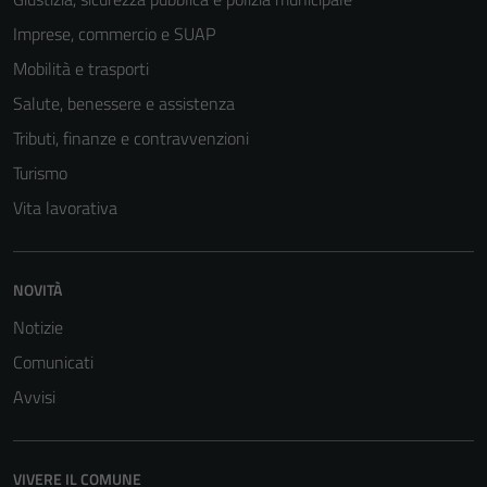
Imprese, commercio e SUAP
Mobilità e trasporti
Salute, benessere e assistenza
Tecnici
Tributi, finanze e contravvenzioni
Questi cookie
Turismo
sono necessari
per il
Vita lavorativa
funzionamento
del sito e non
possono
NOVITÀ
essere
Notizie
disabilitati.
Questi cookie
Comunicati
non raccolgono
Avvisi
informazioni
personali.
VIVERE IL COMUNE