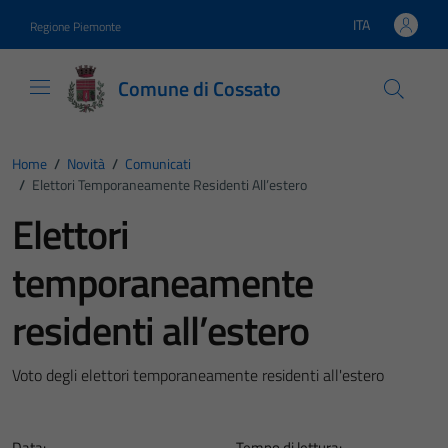
Vai ai contenuti
Vai al footer
ITA
Regione Piemonte
Lingua attiva:
Comune di Cossato
Home
/
Novità
/
Comunicati
/
Elettori Temporaneamente Residenti All’estero
Elettori
temporaneamente
residenti all’estero
Voto degli elettori temporaneamente residenti all'estero
Data:
Tempo di lettura: