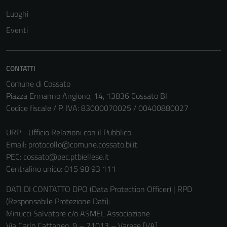
Luoghi
Eventi
CONTATTI
Comune di Cossato
Piazza Ermanno Angiono, 14, 13836 Cossato BI
Codice fiscale / P. IVA: 83000070025 / 00400880027
URP - Ufficio Relazioni con il Pubblico
Email:
protocollo@comune.cossato.bi.it
PEC:
cossato@pec.ptbiellese.it
Centralino unico: 015 98 93 111
DATI DI CONTATTO DPO (Data Protection Officer) | RPD
(Responsabile Protezione Dati):
Minucci Salvatore c/o ASMEL Associazione
Via Carlo Cattaneo, 9 – 21013 – Varese [VA]