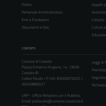
Politici
Appalti p
Personale Amministrativo
Autorizza
Enti e Fondazioni
Catasto,
Documenti e Dati
Cultura 
Educazio
CONTATTI
Comune di Cossato
Leggi le
Piazza Ermanno Angiono, 14, 13836
Prenota
Cossato BI
Segnalazi
Codice fiscale / P. IVA: 83000070025 /
00400880027
Richiest
URP - Ufficio Relazioni con il Pubblico
Email:
protocollo@comune.cossato.bi.it