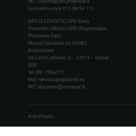
PEC:
cossato@pec.ptbiellese.it
Centralino unico: 015 98 93 111
DATI DI CONTATTO DPO (Data
Protection Officer) | RPD (Responsabile
Protezione Dati):
Minucci Salvatore c/o ASMEL
Associazione
Via Carlo Cattaneo, 9 – 21013 – Varese
[VA]
Tel. 081 7504511
Mail: servizio.dpo@asmel.eu
PEC: dpo.asmel@asmepec.it
Area Privata