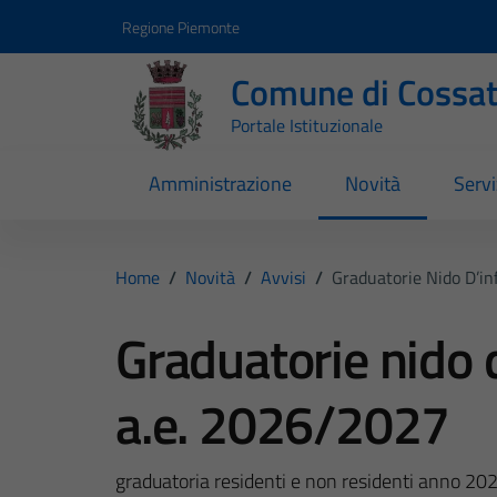
Vai ai contenuti
Vai al footer
Regione Piemonte
Comune di Cossa
Portale Istituzionale
Amministrazione
Novità
Servi
Home
/
Novità
/
Avvisi
/
Graduatorie Nido D’i
Graduatorie nido 
a.e. 2026/2027
graduatoria residenti e non residenti anno 2