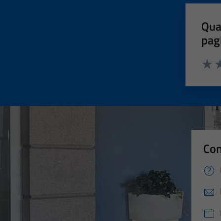
Qua
pag
Valut
Va
Con