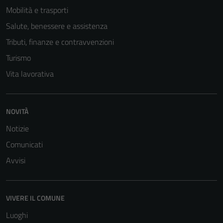
Mobilità e trasporti
Salute, benessere e assistenza
Tributi, finanze e contravvenzioni
Turismo
Vita lavorativa
NOVITÀ
Notizie
Comunicati
Tecnici
Avvisi
Questi cookie
sono necessari
per il
VIVERE IL COMUNE
funzionamento
Luoghi
del sito e non