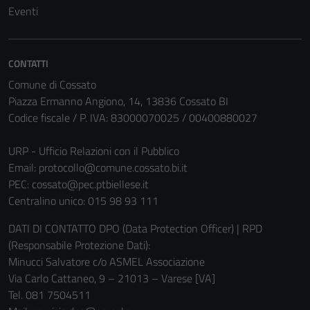
possono
Eventi
essere
disabilitati.
Questi cookie
CONTATTI
non raccolgono
Comune di Cossato
informazioni
Piazza Ermanno Angiono, 14, 13836 Cossato BI
personali.
Codice fiscale / P. IVA: 83000070025 / 00400880027
URP - Ufficio Relazioni con il Pubblico
Email:
protocollo@comune.cossato.bi.it
PEC:
cossato@pec.ptbiellese.it
Centralino unico: 015 98 93 111
DATI DI CONTATTO DPO (Data Protection Officer) | RPD
(Responsabile Protezione Dati):
Minucci Salvatore c/o ASMEL Associazione
Via Carlo Cattaneo, 9 – 21013 – Varese [VA]
Tel. 081 7504511