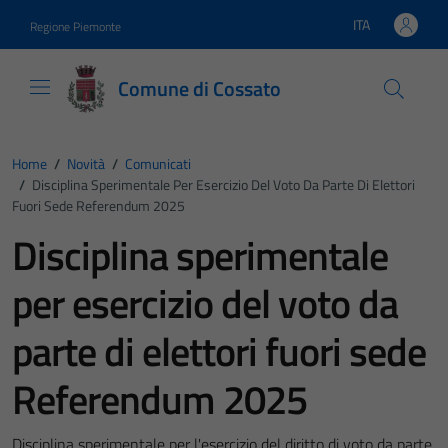
Vai ai contenuti
Vai al footer
ITA
Regione Piemonte
Lingua attiva:
Comune di Cossato
Home
/
Novità
/
Comunicati
/
Disciplina Sperimentale Per Esercizio Del Voto Da Parte Di Elettori
Fuori Sede Referendum 2025
Disciplina sperimentale
per esercizio del voto da
parte di elettori fuori sede
Referendum 2025
Disciplina sperimentale per l'esercizio del diritto di voto da parte