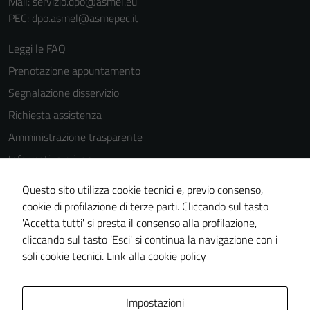
Mail: servizio.dpo@asmel.eu
PEC: dpo.asmel@asmepec.it
Leggi le FAQ
Prenotazione appuntamento
Segnalazione disservizio
Richiesta assistenza
Amministrazione trasparente
Informativa privacy
Cookie Policy
Questo sito utilizza cookie tecnici e, previo consenso,
Note legali
cookie di profilazione di terze parti. Cliccando sul tasto
'Accetta tutti' si presta il consenso alla profilazione,
Dichiarazione di accessibilità
cliccando sul tasto 'Esci' si continua la navigazione con i
Piano di miglioramento del sito
soli cookie tecnici.
Link alla cookie policy
Area Privata
Impostazioni