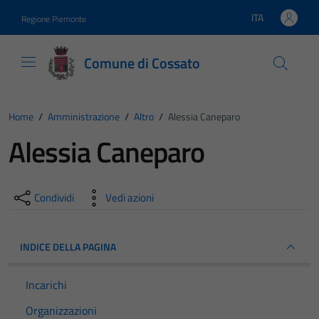
Vai ai contenuti
Vai al footer
ITA
Regione Piemonte
Lingua attiva:
Comune di Cossato
Home
/
Amministrazione
/
Altro
/
Alessia Caneparo
Alessia Caneparo
Condividi
Vedi azioni
INDICE DELLA PAGINA
Incarichi
Organizzazioni