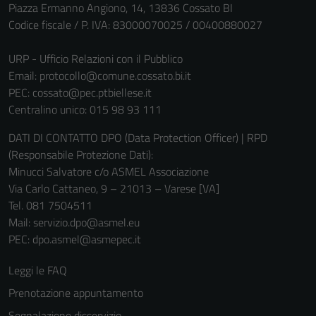
Piazza Ermanno Angiono, 14, 13836 Cossato BI
Tecnici
Codice fiscale / P. IVA: 83000070025 / 00400880027
Questi cookie
sono necessari
URP - Ufficio Relazioni con il Pubblico
per il
Email:
protocollo@comune.cossato.bi.it
funzionamento
PEC:
cossato@pec.ptbiellese.it
del sito e non
Centralino unico: 015 98 93 111
possono
DATI DI CONTATTO DPO (Data Protection Officer) | RPD
essere
(Responsabile Protezione Dati):
disabilitati.
Minucci Salvatore c/o ASMEL Associazione
Questi cookie
Via Carlo Cattaneo, 9 – 21013 – Varese [VA]
non raccolgono
Tel. 081 7504511
informazioni
Mail: servizio.dpo@asmel.eu
personali.
PEC: dpo.asmel@asmepec.it
Leggi le FAQ
Prenotazione appuntamento
Segnalazione disservizio