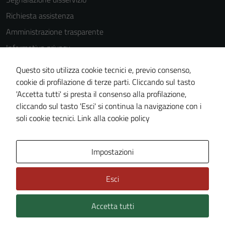
Richiesta assistenza
Amministrazione trasparente
Informativa privacy
Cookie Policy
Questo sito utilizza cookie tecnici e, previo consenso,
Note legali
cookie di profilazione di terze parti. Cliccando sul tasto
'Accetta tutti' si presta il consenso alla profilazione,
Dichiarazione di accessibilità
cliccando sul tasto 'Esci' si continua la navigazione con i
Piano di miglioramento del sito
soli cookie tecnici.
Link alla cookie policy
Area Privata
Impostazioni
Esci
Accetta tutti
Credits: ©
Technical Design s.r.l.