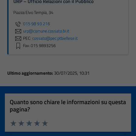
URP – Ufficio Relazioni con il Pubblico
Piazza Elvo Tempia, 34
015 98 93 216
urp@comune.cossato.bi.it
PEC:
cossato@pec.ptbiellese.it
Fax: 015 9893256
Ultimo aggiornamento:
30/07/2025, 10:31
Quanto sono chiare le informazioni su questa
pagina?
Valuta 1 stelle su 5
Valuta 2 stelle su 5
Valuta 3 stelle su 5
Valuta 4 stelle su 5
Valuta 5 stelle su 5