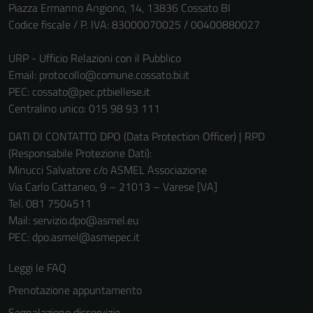
Piazza Ermanno Angiono, 14, 13836 Cossato BI
Tecnici
Codice fiscale / P. IVA: 83000070025 / 00400880027
Questi cookie
sono necessari
URP - Ufficio Relazioni con il Pubblico
per il
Email:
protocollo@comune.cossato.bi.it
funzionamento
PEC:
cossato@pec.ptbiellese.it
del sito e non
Centralino unico: 015 98 93 111
possono
DATI DI CONTATTO DPO (Data Protection Officer) | RPD
essere
(Responsabile Protezione Dati):
disabilitati.
Minucci Salvatore c/o ASMEL Associazione
Questi cookie
Via Carlo Cattaneo, 9 – 21013 – Varese [VA]
non raccolgono
Tel. 081 7504511
informazioni
Mail: servizio.dpo@asmel.eu
personali.
PEC: dpo.asmel@asmepec.it
Leggi le FAQ
Prenotazione appuntamento
Segnalazione disservizio