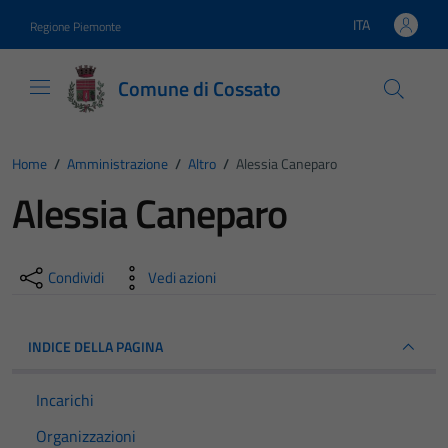
Vai ai contenuti
Vai al footer
ITA
Regione Piemonte
Lingua attiva:
Comune di Cossato
Home
/
Amministrazione
/
Altro
/
Alessia Caneparo
Alessia Caneparo
Condividi
Vedi azioni
INDICE DELLA PAGINA
Incarichi
Organizzazioni