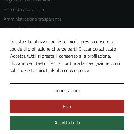
Richiesta assistenza
Amministrazione trasparente
Informativa privacy
Cookie Policy
Questo sito utilizza cookie tecnici e, previo consenso,
Note legali
cookie di profilazione di terze parti. Cliccando sul tasto
'Accetta tutti' si presta il consenso alla profilazione,
Dichiarazione di accessibilità
cliccando sul tasto 'Esci' si continua la navigazione con i
Piano di miglioramento del sito
soli cookie tecnici.
Link alla cookie policy
Area Privata
Impostazioni
Esci
Accetta tutti
Credits: ©
Technical Design s.r.l.