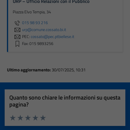
URP – Ufficio Relazioni con il Pubblico
Piazza Elvo Tempia, 34
015 98 93 216
urp@comune.cossato.bi.it
PEC:
cossato@pec.ptbiellese.it
Fax: 015 9893256
Ultimo aggiornamento:
30/07/2025, 10:31
Quanto sono chiare le informazioni su questa
pagina?
Valuta 1 stelle su 5
Valuta 2 stelle su 5
Valuta 3 stelle su 5
Valuta 4 stelle su 5
Valuta 5 stelle su 5