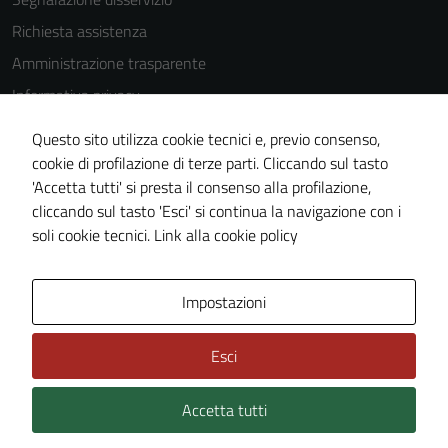
Richiesta assistenza
Amministrazione trasparente
Informativa privacy
Cookie Policy
Questo sito utilizza cookie tecnici e, previo consenso,
Note legali
cookie di profilazione di terze parti. Cliccando sul tasto
'Accetta tutti' si presta il consenso alla profilazione,
Dichiarazione di accessibilità
cliccando sul tasto 'Esci' si continua la navigazione con i
Piano di miglioramento del sito
soli cookie tecnici.
Link alla cookie policy
Area Privata
Impostazioni
Esci
Accetta tutti
Credits: ©
Technical Design s.r.l.