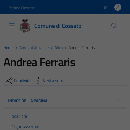
Vai ai contenuti
Vai al footer
ITA
Regione Piemonte
Lingua attiva:
Comune di Cossato
Home
/
Amministrazione
/
Altro
/
Andrea Ferraris
Andrea Ferraris
Condividi
Vedi azioni
INDICE DELLA PAGINA
Incarichi
Organizzazioni