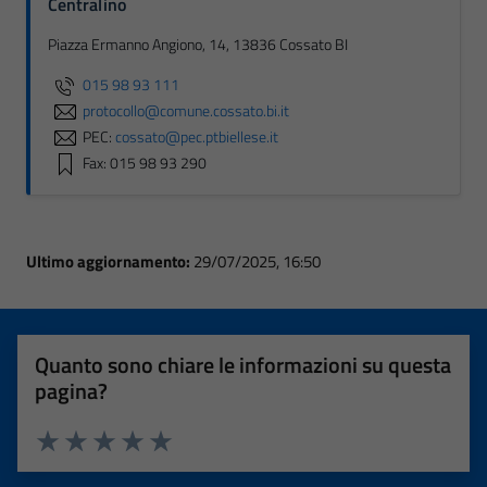
Centralino
Piazza Ermanno Angiono, 14, 13836 Cossato BI
015 98 93 111
protocollo@comune.cossato.bi.it
PEC:
cossato@pec.ptbiellese.it
Fax: 015 98 93 290
Ultimo aggiornamento:
29/07/2025, 16:50
Quanto sono chiare le informazioni su questa
pagina?
Valuta 1 stelle su 5
Valuta 2 stelle su 5
Valuta 3 stelle su 5
Valuta 4 stelle su 5
Valuta 5 stelle su 5