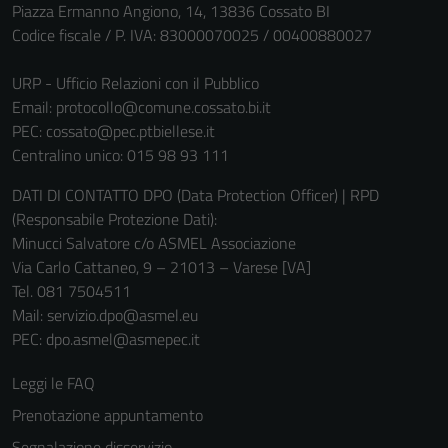
Piazza Ermanno Angiono, 14, 13836 Cossato BI
Tecnici
Codice fiscale / P. IVA: 83000070025 / 00400880027
Questi cookie
sono necessari
URP - Ufficio Relazioni con il Pubblico
per il
Email:
protocollo@comune.cossato.bi.it
funzionamento
PEC:
cossato@pec.ptbiellese.it
del sito e non
Centralino unico: 015 98 93 111
possono
DATI DI CONTATTO DPO (Data Protection Officer) | RPD
essere
(Responsabile Protezione Dati):
disabilitati.
Minucci Salvatore c/o ASMEL Associazione
Questi cookie
Via Carlo Cattaneo, 9 – 21013 – Varese [VA]
non raccolgono
Tel. 081 7504511
informazioni
Mail: servizio.dpo@asmel.eu
personali.
PEC: dpo.asmel@asmepec.it
Leggi le FAQ
Prenotazione appuntamento
Segnalazione disservizio