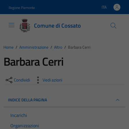
Vai ai contenuti
Vai al footer
ITA
Regione Piemonte
Lingua attiva:
Comune di Cossato
Home
/
Amministrazione
/
Altro
/
Barbara Cerri
Barbara Cerri
Condividi
Vedi azioni
INDICE DELLA PAGINA
Incarichi
Organizzazioni