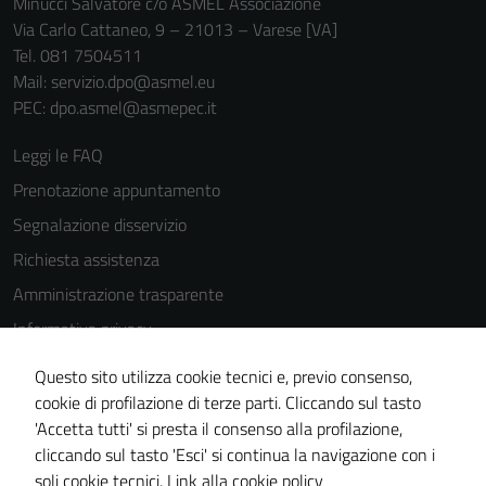
Minucci Salvatore c/o ASMEL Associazione
funzionamento
Via Carlo Cattaneo, 9 – 21013 – Varese [VA]
del sito e non
Tel. 081 7504511
possono
Mail: servizio.dpo@asmel.eu
essere
PEC: dpo.asmel@asmepec.it
disabilitati.
Questi cookie
Leggi le FAQ
non raccolgono
informazioni
Prenotazione appuntamento
personali.
Segnalazione disservizio
Richiesta assistenza
Amministrazione trasparente
Informativa privacy
Cookie Policy
Questo sito utilizza cookie tecnici e, previo consenso,
Note legali
cookie di profilazione di terze parti. Cliccando sul tasto
'Accetta tutti' si presta il consenso alla profilazione,
Dichiarazione di accessibilità
cliccando sul tasto 'Esci' si continua la navigazione con i
Piano di miglioramento del sito
soli cookie tecnici.
Link alla cookie policy