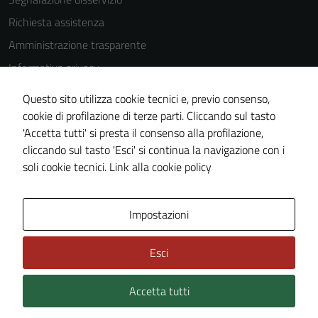
Richiesta assistenza
Amministrazione trasparente
Informativa privacy
Cookie Policy
Questo sito utilizza cookie tecnici e, previo consenso,
Note legali
cookie di profilazione di terze parti. Cliccando sul tasto
'Accetta tutti' si presta il consenso alla profilazione,
Dichiarazione di accessibilità
cliccando sul tasto 'Esci' si continua la navigazione con i
Piano di miglioramento del sito
soli cookie tecnici.
Link alla cookie policy
Area Privata
Impostazioni
Esci
Accetta tutti
Credits: ©
Technical Design s.r.l.