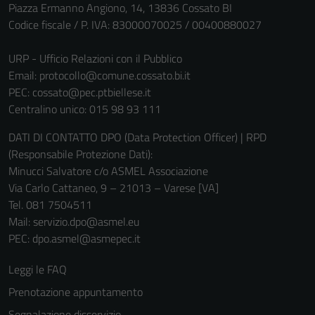
Piazza Ermanno Angiono, 14, 13836 Cossato BI
Tecnici
Codice fiscale / P. IVA: 83000070025 / 00400880027
Questi cookie
sono necessari
URP - Ufficio Relazioni con il Pubblico
per il
Email:
protocollo@comune.cossato.bi.it
funzionamento
PEC:
cossato@pec.ptbiellese.it
del sito e non
Centralino unico: 015 98 93 111
possono
DATI DI CONTATTO DPO (Data Protection Officer) | RPD
essere
(Responsabile Protezione Dati):
disabilitati.
Minucci Salvatore c/o ASMEL Associazione
Questi cookie
Via Carlo Cattaneo, 9 – 21013 – Varese [VA]
non raccolgono
Tel. 081 7504511
informazioni
Mail: servizio.dpo@asmel.eu
personali.
PEC: dpo.asmel@asmepec.it
Leggi le FAQ
Prenotazione appuntamento
Segnalazione disservizio