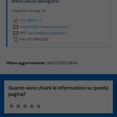
Ufficio Servizi Demografici
Piazza Elvo Tempia, 34
015 9893111
anagrafe@comune.cossato.bi.it
PEC:
cossato@pec.ptbiellese.it
Fax: 015 9893226
Ultimo aggiornamento:
30/07/2025, 08:49
Quanto sono chiare le informazioni su questa
pagina?
Valuta 1 stelle su 5
Valuta 2 stelle su 5
Valuta 3 stelle su 5
Valuta 4 stelle su 5
Valuta 5 stelle su 5