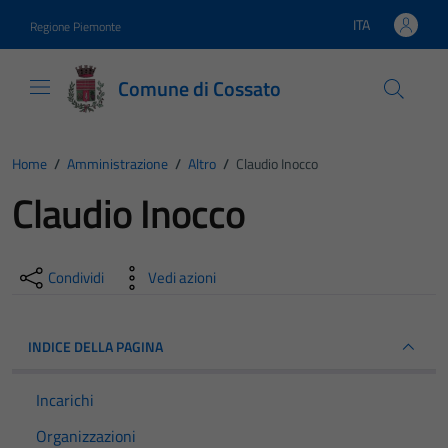
Vai ai contenuti
Vai al footer
ITA
Regione Piemonte
Lingua attiva:
Comune di Cossato
Home
/
Amministrazione
/
Altro
/
Claudio Inocco
Claudio Inocco
Condividi
Vedi azioni
INDICE DELLA PAGINA
Incarichi
Organizzazioni