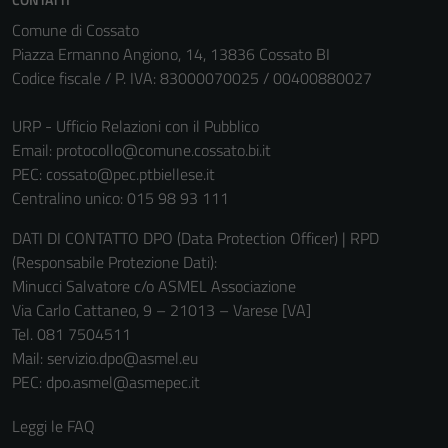
Comune di Cossato
Tecnici
Piazza Ermanno Angiono, 14, 13836 Cossato BI
Questi cookie
Codice fiscale / P. IVA: 83000070025 / 00400880027
sono necessari
per il
URP - Ufficio Relazioni con il Pubblico
funzionamento
Email:
protocollo@comune.cossato.bi.it
del sito e non
PEC:
cossato@pec.ptbiellese.it
possono
Centralino unico: 015 98 93 111
essere
DATI DI CONTATTO DPO (Data Protection Officer) | RPD
disabilitati.
(Responsabile Protezione Dati):
Questi cookie
Minucci Salvatore c/o ASMEL Associazione
non raccolgono
Via Carlo Cattaneo, 9 – 21013 – Varese [VA]
informazioni
Tel. 081 7504511
personali.
Mail: servizio.dpo@asmel.eu
PEC: dpo.asmel@asmepec.it
Leggi le FAQ