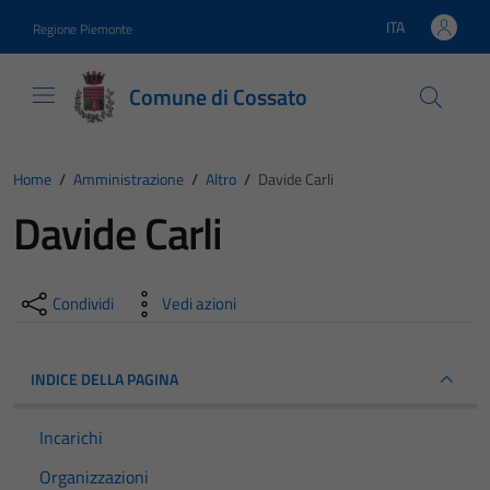
Vai ai contenuti
Vai al footer
ITA
Regione Piemonte
Lingua attiva:
Comune di Cossato
Home
/
Amministrazione
/
Altro
/
Davide Carli
Davide Carli
Condividi
Vedi azioni
INDICE DELLA PAGINA
Incarichi
Organizzazioni