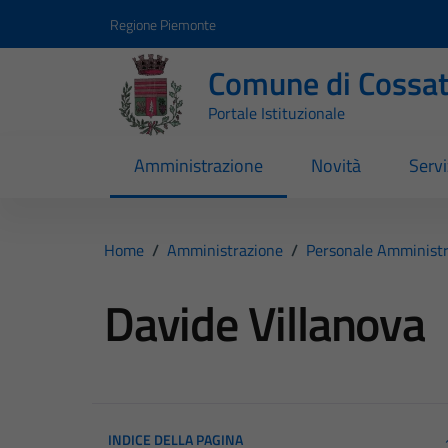
Vai ai contenuti
Vai al footer
Regione Piemonte
Comune di Cossa
Portale Istituzionale
Amministrazione
Novità
Servi
Home
/
Amministrazione
/
Personale Amministr
Davide Villanova
INDICE DELLA PAGINA