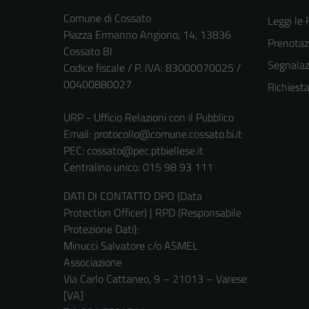
Comune di Cossato
Leggi le
Piazza Ermanno Angiono, 14, 13836
Prenota
Cossato BI
Segnalazi
Codice fiscale / P. IVA: 83000070025 /
00400880027
Richiest
URP - Ufficio Relazioni con il Pubblico
Email:
protocollo@comune.cossato.bi.it
PEC:
cossato@pec.ptbiellese.it
Centralino unico: 015 98 93 111
DATI DI CONTATTO DPO (Data
Protection Officer) | RPD (Responsabile
Protezione Dati):
Minucci Salvatore c/o ASMEL
Associazione
Via Carlo Cattaneo, 9 – 21013 – Varese
[VA]