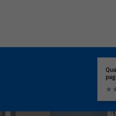
Qua
pag
Valut
Va