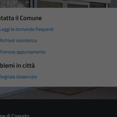
tatta il Comune
Leggi le domande frequenti
Richiedi assistenza
Prenota appuntamento
blemi in città
Segnala disservizio
e di Cossato