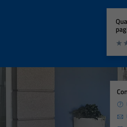
Qua
pag
Valut
Va
Con