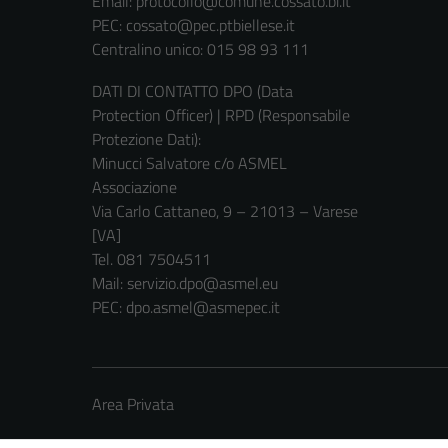
Email:
protocollo@comune.cossato.bi.it
PEC:
cossato@pec.ptbiellese.it
Centralino unico: 015 98 93 111
DATI DI CONTATTO DPO (Data
Protection Officer) | RPD (Responsabile
Protezione Dati):
Minucci Salvatore c/o ASMEL
Associazione
Via Carlo Cattaneo, 9 – 21013 – Varese
[VA]
Tel. 081 7504511
Mail: servizio.dpo@asmel.eu
PEC: dpo.asmel@asmepec.it
Area Privata