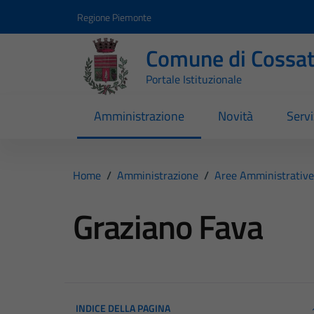
Vai ai contenuti
Vai al footer
Regione Piemonte
Comune di Cossa
Portale Istituzionale
Amministrazione
Novità
Servi
Home
/
Amministrazione
/
Aree Amministrative
Graziano Fava
INDICE DELLA PAGINA