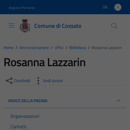
Vai ai contenuti
Vai al footer
ITA
Regione Piemonte
Lingua attiva:
Comune di Cossato
Home
/
Amministrazione
/
Uffici
/
Biblioteca
/
Rosanna Lazzarin
Rosanna Lazzarin
Condividi
Vedi azioni
INDICE DELLA PAGINA
Organizzazioni
Contatti