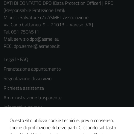
per il
DATI DI CONTATTO DPO (Data Protection Officer) | RPD
funzionamento
(Responsabile Protezione Dati):
del sito e non
Minucci Salvatore c/o ASMEL Associazione
possono
Via Carlo Cattaneo, 9 – 21013 – Varese [VA]
essere
Tel. 081 7504511
disabilitati.
Mail: servizio.dpo@asmel.eu
Questi cookie
PEC: dpo.asmel@asmepec.it
non raccolgono
Leggi le FAQ
informazioni
personali.
Prenotazione appuntamento
Segnalazione disservizio
Richiesta assistenza
Amministrazione trasparente
Informativa privacy
Cookie Policy
Questo sito utilizza cookie tecnici e, previo consenso,
Note legali
cookie di profilazione di terze parti. Cliccando sul tasto