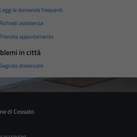
Leggi le domande frequenti
Richiedi assistenza
Prenota appuntamento
blemi in città
Segnala disservizio
e di Cossato
E DI SERVIZIO