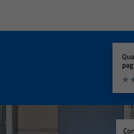
Qua
pag
Valut
Va
Con