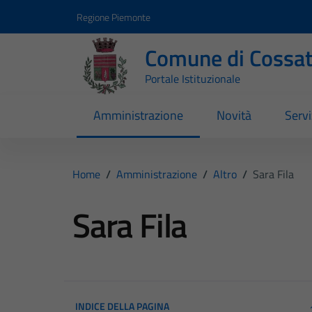
Vai ai contenuti
Vai al footer
Regione Piemonte
Comune di Cossa
Portale Istituzionale
Amministrazione
Novità
Servi
Home
/
Amministrazione
/
Altro
/
Sara Fila
Sara Fila
INDICE DELLA PAGINA