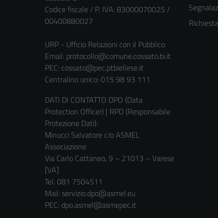
Segnalazi
Codice fiscale / P. IVA: 83000070025 /
00400880027
Richiest
URP - Ufficio Relazioni con il Pubblico
Email:
protocollo@comune.cossato.bi.it
PEC:
cossato@pec.ptbiellese.it
Centralino unico: 015 98 93 111
DATI DI CONTATTO DPO (Data
Protection Officer) | RPD (Responsabile
Protezione Dati):
Minucci Salvatore c/o ASMEL
Associazione
Via Carlo Cattaneo, 9 – 21013 – Varese
[VA]
Tel. 081 7504511
Mail: servizio.dpo@asmel.eu
PEC: dpo.asmel@asmepec.it