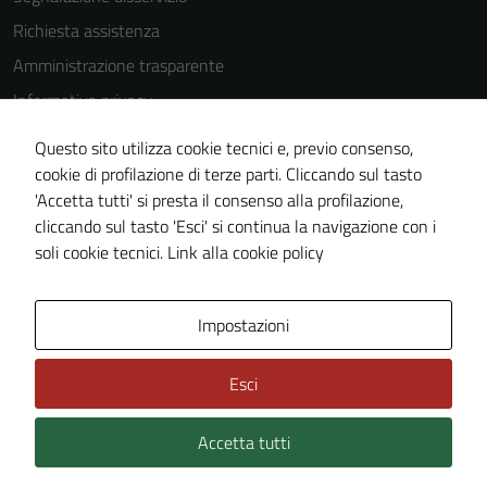
Richiesta assistenza
Amministrazione trasparente
Informativa privacy
Cookie Policy
Questo sito utilizza cookie tecnici e, previo consenso,
Note legali
cookie di profilazione di terze parti. Cliccando sul tasto
'Accetta tutti' si presta il consenso alla profilazione,
Dichiarazione di accessibilità
cliccando sul tasto 'Esci' si continua la navigazione con i
Piano di miglioramento del sito
soli cookie tecnici.
Link alla cookie policy
Area Privata
Impostazioni
Esci
Accetta tutti
Credits: ©
Technical Design s.r.l.