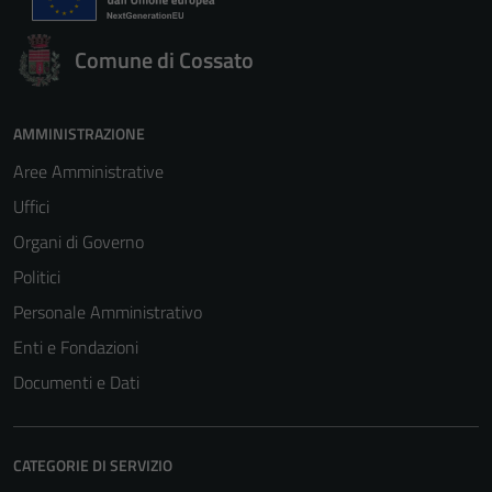
Tecnici
Questi cookie
Comune di Cossato
sono necessari
per il
funzionamento
AMMINISTRAZIONE
del sito e non
Aree Amministrative
possono
Uffici
essere
disabilitati.
Organi di Governo
Questi cookie
Politici
non raccolgono
Personale Amministrativo
informazioni
personali.
Enti e Fondazioni
Documenti e Dati
CATEGORIE DI SERVIZIO