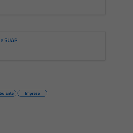
a e SUAP
bulante
Imprese