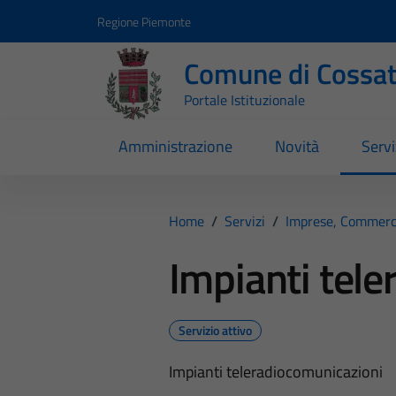
Vai ai contenuti
Vai al footer
Regione Piemonte
Comune di Cossa
Portale Istituzionale
Amministrazione
Novità
Servi
Home
/
Servizi
/
Imprese, Commerc
Impianti tel
Servizio attivo
Impianti teleradiocomunicazioni