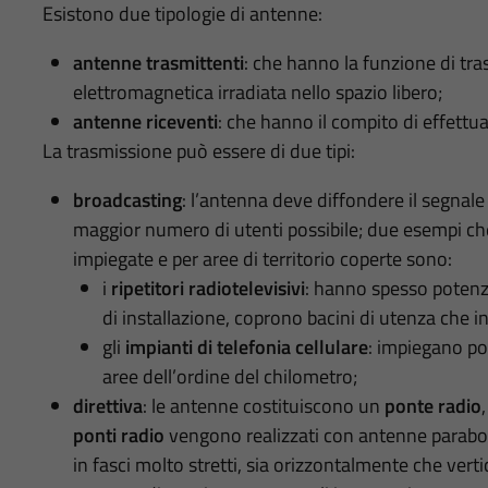
Esistono due tipologie di antenne:
antenne trasmittenti
: che hanno la funzione di tra
elettromagnetica irradiata nello spazio libero;
antenne riceventi
: che hanno il compito di effettu
La trasmissione può essere di due tipi:
broadcasting
: l’antenna deve diffondere il segnale
maggior numero di utenti possibile; due esempi ch
impiegate e per aree di territorio coperte sono:
i
ripetitori radiotelevisivi
: hanno spesso potenze
di installazione, coprono bacini di utenza che 
gli
impianti di telefonia cellulare
: impiegano po
aree dell’ordine del chilometro;
direttiva
: le antenne costituiscono un
ponte radio
ponti radio
vengono realizzati con antenne parabol
in fasci molto stretti, sia orizzontalmente che vert