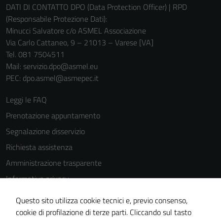
DATI DI CONTATTO DPO (Data Protection Officer) | RPD
(Responsabile Protezione Dati):
Minucci Salvatore c/o ASMEL Associazione
Via Carlo Cattaneo, 9 – 21013 – Varese [VA]
Tel. 081 7504511
Mail: servizio.dpo@asmel.eu
PEC: dpo.asmel@asmepec.it
Leggi le FAQ
Prenotazione appuntamento
Segnalazione disservizio
Richiesta assistenza
Amministrazione trasparente
Informativa privacy
Cookie Policy
Questo sito utilizza cookie tecnici e, previo consenso,
Note legali
cookie di profilazione di terze parti. Cliccando sul tasto