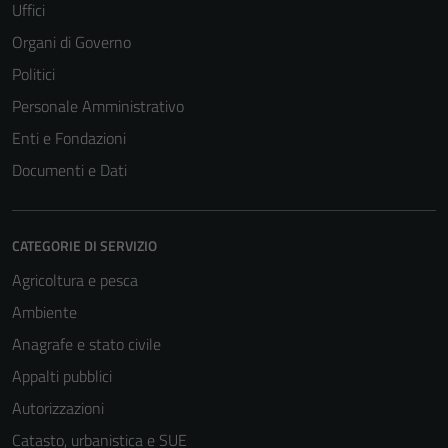
per il
Uffici
funzionamento
Organi di Governo
del sito e non
Politici
possono
essere
Personale Amministrativo
disabilitati.
Enti e Fondazioni
Questi cookie
Documenti e Dati
non raccolgono
informazioni
personali.
CATEGORIE DI SERVIZIO
Agricoltura e pesca
Ambiente
Anagrafe e stato civile
Appalti pubblici
Autorizzazioni
Catasto, urbanistica e SUE