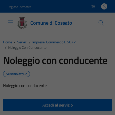
Vai ai contenuti
Vai al footer
ITA
Regione Piemonte
Lingua attiva:
Comune di Cossato
Home
/
Servizi
/
Imprese, Commercio E SUAP
/
Noleggio Con Conducente
Noleggio con conducente
Servizio attivo
Noleggio con conducente
Accedi al servizio