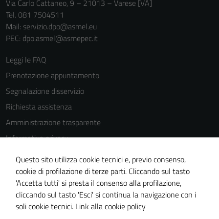
Via Carlo Cattaneo, 9 – 21013 – Varese [VA]
Tel. 081 7504511
Mail: servizio.dpo@asmel.eu
PEC: dpo.asmel@asmepec.it
Leggi le FAQ
Prenotazione appuntamento
Segnalazione disservizio
Richiesta assistenza
Amministrazione trasparente
Informativa privacy
Cookie Policy
Questo sito utilizza cookie tecnici e, previo consenso,
Note legali
cookie di profilazione di terze parti. Cliccando sul tasto
'Accetta tutti' si presta il consenso alla profilazione,
Dichiarazione di accessibilità
cliccando sul tasto 'Esci' si continua la navigazione con i
Piano di miglioramento del sito
soli cookie tecnici.
Link alla cookie policy