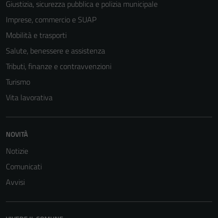
Giustizia, sicurezza pubblica e polizia municipale
del sito e non
Imprese, commercio e SUAP
possono
essere
Mobilità e trasporti
disabilitati.
Salute, benessere e assistenza
Questi cookie
Tributi, finanze e contravvenzioni
non raccolgono
informazioni
Turismo
personali.
Vita lavorativa
NOVITÀ
Notizie
Comunicati
Avvisi