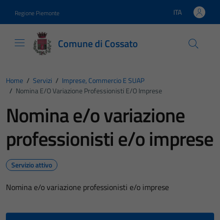
Vai ai contenuti
Vai al footer
ITA
Regione Piemonte
Lingua attiva:
Comune di Cossato
Home
/
Servizi
/
Imprese, Commercio E SUAP
/
Nomina E/o Variazione Professionisti E/o Imprese
Nomina e/o variazione
professionisti e/o imprese
Servizio attivo
Nomina e/o variazione professionisti e/o imprese