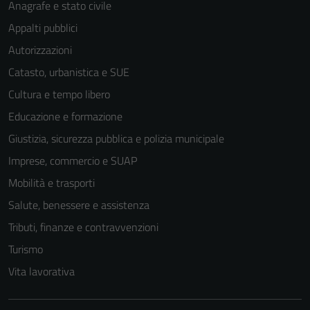
Anagrafe e stato civile
Questi cookie
Appalti pubblici
sono necessari
per il
Autorizzazioni
funzionamento
Catasto, urbanistica e SUE
del sito e non
Cultura e tempo libero
possono
essere
Educazione e formazione
disabilitati.
Giustizia, sicurezza pubblica e polizia municipale
Questi cookie
Imprese, commercio e SUAP
non raccolgono
informazioni
Mobilità e trasporti
personali.
Salute, benessere e assistenza
Tributi, finanze e contravvenzioni
Turismo
Vita lavorativa