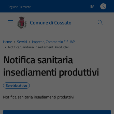
Vai ai contenuti
Vai al footer
ITA
Regione Piemonte
Lingua attiva:
Comune di Cossato
Home
/
Servizi
/
Imprese, Commercio E SUAP
/
Notifica Sanitaria Insediamenti Produttivi
Notifica sanitaria
insediamenti produttivi
Servizio attivo
Notifica sanitaria insediamenti produttivi