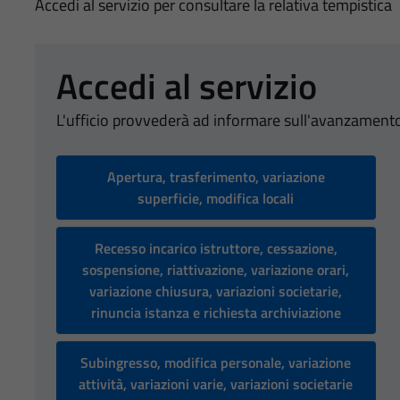
Accedi al servizio per consultare la relativa tempistica
Accedi al servizio
L'ufficio provvederà ad informare sull'avanzamento
Apertura, trasferimento, variazione
superficie, modifica locali
Recesso incarico istruttore, cessazione,
sospensione, riattivazione, variazione orari,
variazione chiusura, variazioni societarie,
rinuncia istanza e richiesta archiviazione
Subingresso, modifica personale, variazione
attività, variazioni varie, variazioni societarie