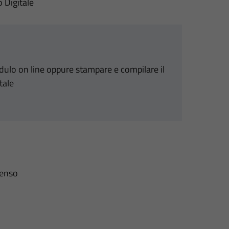
o Digitale
odulo on line oppure stampare e compilare il
tale
senso