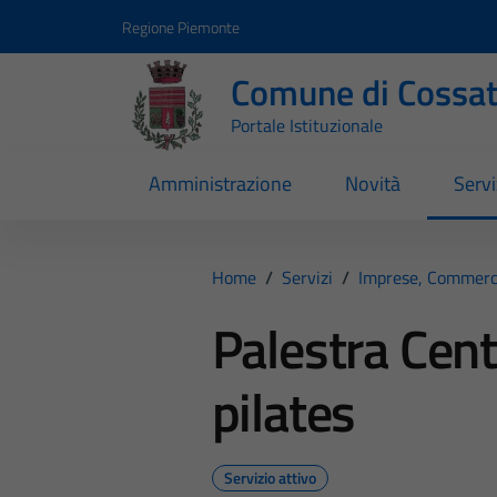
Vai ai contenuti
Vai al footer
Regione Piemonte
Comune di Cossa
Portale Istituzionale
Amministrazione
Novità
Servi
Home
/
Servizi
/
Imprese, Commerc
Palestra Cent
pilates
Servizio attivo