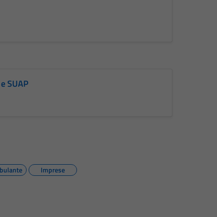
a e SUAP
bulante
Imprese