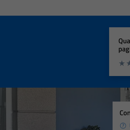
Qua
pag
Valut
Va
Con