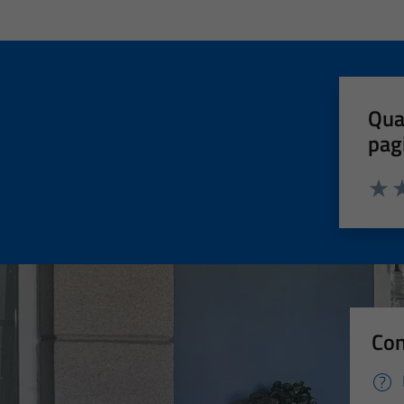
Qua
pag
Valut
Va
Con