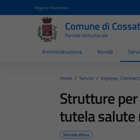
Vai ai contenuti
Vai al footer
Regione Piemonte
Comune di Cossa
Portale Istituzionale
Amministrazione
Novità
Servi
Home
/
Servizi
/
Imprese, Commerc
Strutture per 
tutela salute
Servizio attivo