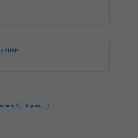
a e SUAP
bulante
Imprese