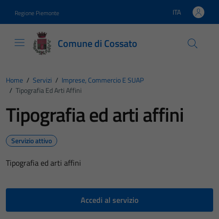
Vai ai contenuti
Vai al footer
ITA
Regione Piemonte
Lingua attiva:
Comune di Cossato
Home
/
Servizi
/
Imprese, Commercio E SUAP
/
Tipografia Ed Arti Affini
Tipografia ed arti affini
Servizio attivo
Tipografia ed arti affini
Accedi al servizio