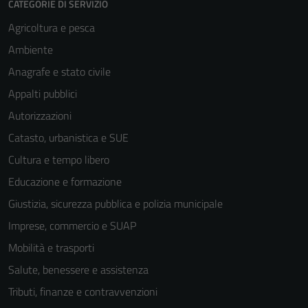
CATEGORIE DI SERVIZIO
Tecnici
Agricoltura e pesca
Questi cookie
Ambiente
sono necessari
Anagrafe e stato civile
per il
Appalti pubblici
funzionamento
del sito e non
Autorizzazioni
possono
Catasto, urbanistica e SUE
essere
Cultura e tempo libero
disabilitati.
Questi cookie
Educazione e formazione
non raccolgono
Giustizia, sicurezza pubblica e polizia municipale
informazioni
Imprese, commercio e SUAP
personali.
Mobilità e trasporti
Salute, benessere e assistenza
Tributi, finanze e contravvenzioni