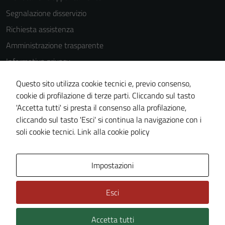
Segnalazione disservizio
Richiesta assistenza
Amministrazione trasparente
Informativa privacy
Cookie Policy
Questo sito utilizza cookie tecnici e, previo consenso,
Note legali
cookie di profilazione di terze parti. Cliccando sul tasto
'Accetta tutti' si presta il consenso alla profilazione,
Dichiarazione di accessibilità
cliccando sul tasto 'Esci' si continua la navigazione con i
Piano di miglioramento del sito
soli cookie tecnici.
Link alla cookie policy
Area Privata
Impostazioni
Esci
Accetta tutti
Credits: ©
Technical Design s.r.l.