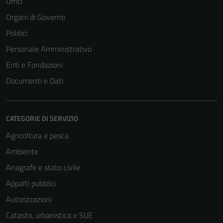
Uffici
per il
funzionamento
Organi di Governo
del sito e non
Politici
possono
Personale Amministrativo
essere
disabilitati.
Enti e Fondazioni
Questi cookie
Documenti e Dati
non raccolgono
informazioni
personali.
CATEGORIE DI SERVIZIO
Agricoltura e pesca
Ambiente
Anagrafe e stato civile
Appalti pubblici
Autorizzazioni
Catasto, urbanistica e SUE