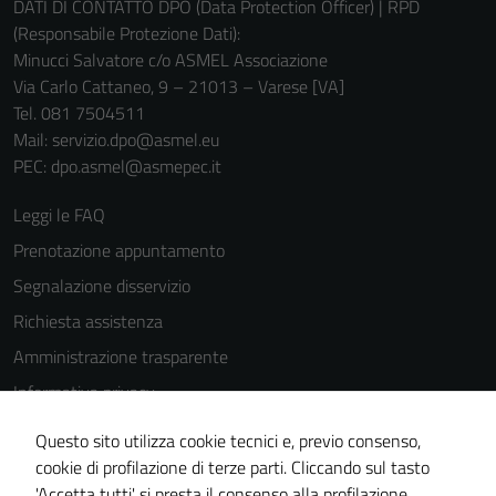
DATI DI CONTATTO DPO (Data Protection Officer) | RPD
(Responsabile Protezione Dati):
Minucci Salvatore c/o ASMEL Associazione
Via Carlo Cattaneo, 9 – 21013 – Varese [VA]
Tel. 081 7504511
Mail: servizio.dpo@asmel.eu
PEC: dpo.asmel@asmepec.it
Leggi le FAQ
Prenotazione appuntamento
Segnalazione disservizio
Richiesta assistenza
Amministrazione trasparente
Informativa privacy
Cookie Policy
Questo sito utilizza cookie tecnici e, previo consenso,
Note legali
cookie di profilazione di terze parti. Cliccando sul tasto
'Accetta tutti' si presta il consenso alla profilazione,