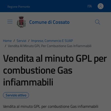
Vai ai contenuti
Vai al footer
ITA
Regione Piemonte
Lingua attiva:
Comune di Cossato
Home
/
Servizi
/
Imprese, Commercio E SUAP
/
Vendita Al Minuto GPL Per Combustione Gas Infiammabili
Vendita al minuto GPL per
combustione Gas
infiammabili
Servizio attivo
Vendita al minuto GPL per combustione Gas infiammabili