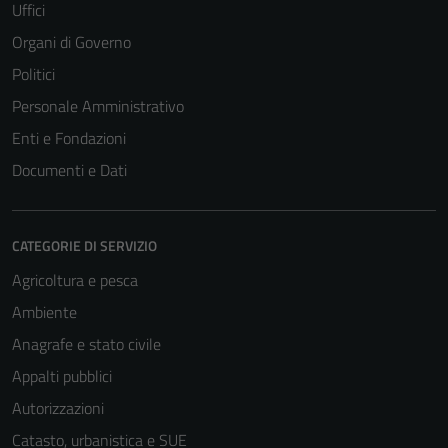
Uffici
Organi di Governo
Politici
Personale Amministrativo
Enti e Fondazioni
Tecnici
Documenti e Dati
Questi cookie
sono necessari
per il
CATEGORIE DI SERVIZIO
funzionamento
Agricoltura e pesca
del sito e non
possono
Ambiente
essere
Anagrafe e stato civile
disabilitati.
Appalti pubblici
Questi cookie
non raccolgono
Autorizzazioni
informazioni
Catasto, urbanistica e SUE