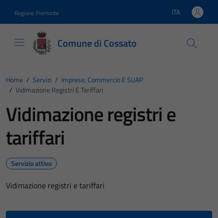
Vai ai contenuti
Vai al footer
ITA
Regione Piemonte
Lingua attiva:
Comune di Cossato
Home
/
Servizi
/
Imprese, Commercio E SUAP
/
Vidimazione Registri E Tariffari
Vidimazione registri e
tariffari
Servizio attivo
Vidimazione registri e tariffari