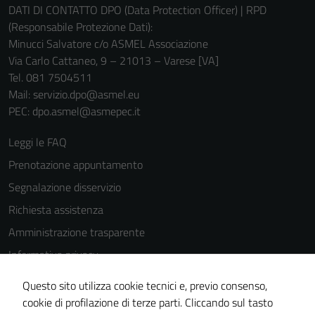
DATI DI CONTATTO DPO (Data Protection Officer) | RPD
(Responsabile Protezione Dati):
Minucci Salvatore c/o ASMEL Associazione
Via Carlo Cattaneo, 9 – 21013 – Varese [VA]
Tel. 081 7504511
Mail: servizio.dpo@asmel.eu
PEC: dpo.asmel@asmepec.it
Leggi le FAQ
Prenotazione appuntamento
Segnalazione disservizio
Richiesta assistenza
Amministrazione trasparente
Informativa privacy
Cookie Policy
Questo sito utilizza cookie tecnici e, previo consenso,
Note legali
cookie di profilazione di terze parti. Cliccando sul tasto