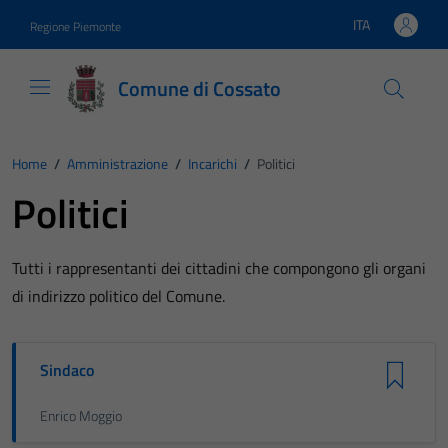
Vai ai contenuti
Vai al footer
ITA
Regione Piemonte
Lingua attiva:
Comune di Cossato
Home
/
Amministrazione
/
Incarichi
/
Politici
Politici
Tutti i rappresentanti dei cittadini che compongono gli organi
di indirizzo politico del Comune.
Sindaco
Enrico Moggio