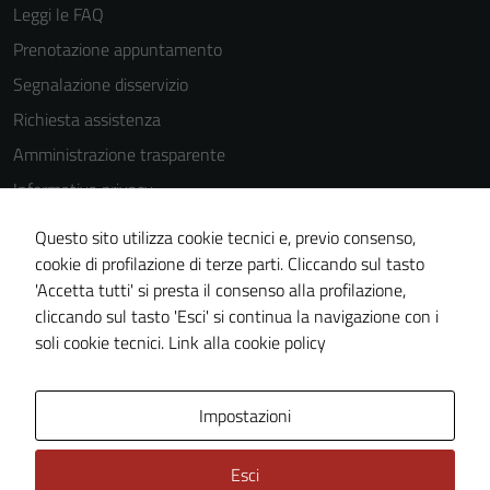
Leggi le FAQ
Prenotazione appuntamento
Segnalazione disservizio
Richiesta assistenza
Amministrazione trasparente
Informativa privacy
Cookie Policy
Questo sito utilizza cookie tecnici e, previo consenso,
Note legali
cookie di profilazione di terze parti. Cliccando sul tasto
'Accetta tutti' si presta il consenso alla profilazione,
Dichiarazione di accessibilità
cliccando sul tasto 'Esci' si continua la navigazione con i
Piano di miglioramento del sito
soli cookie tecnici.
Link alla cookie policy
Area Privata
Impostazioni
Esci