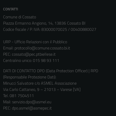
essere
disabilitati.
CONTATTI
Questi cookie
Comune di Cossato
non raccolgono
Piazza Ermanno Angiono, 14, 13836 Cossato BI
informazioni
Codice fiscale / P. IVA: 83000070025 / 00400880027
personali.
URP - Ufficio Relazioni con il Pubblico
Email:
protocollo@comune.cossato.bi.it
PEC:
cossato@pec.ptbiellese.it
Centralino unico: 015 98 93 111
DATI DI CONTATTO DPO (Data Protection Officer) | RPD
(Responsabile Protezione Dati):
Minucci Salvatore c/o ASMEL Associazione
Via Carlo Cattaneo, 9 – 21013 – Varese [VA]
Tel. 081 7504511
Mail: servizio.dpo@asmel.eu
PEC: dpo.asmel@asmepec.it