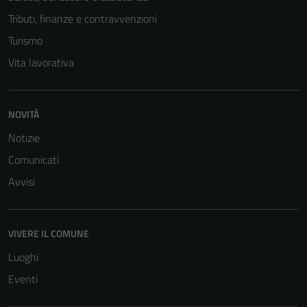
Tributi, finanze e contravvenzioni
Turismo
Vita lavorativa
NOVITÀ
Notizie
Comunicati
Avvisi
Tecnici
Questi cookie
sono necessari
VIVERE IL COMUNE
per il
Luoghi
funzionamento
Eventi
del sito e non
possono