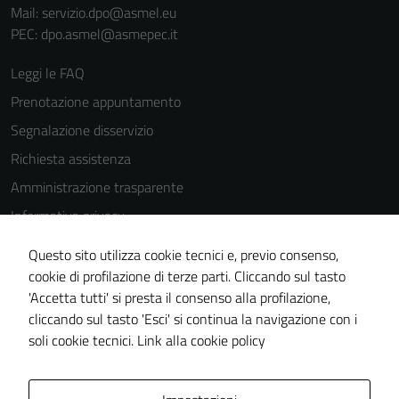
Mail: servizio.dpo@asmel.eu
PEC: dpo.asmel@asmepec.it
Leggi le FAQ
Prenotazione appuntamento
Segnalazione disservizio
Richiesta assistenza
Amministrazione trasparente
Informativa privacy
Cookie Policy
Questo sito utilizza cookie tecnici e, previo consenso,
Note legali
cookie di profilazione di terze parti. Cliccando sul tasto
Tecnici
'Accetta tutti' si presta il consenso alla profilazione,
Dichiarazione di accessibilità
Questi cookie
cliccando sul tasto 'Esci' si continua la navigazione con i
Piano di miglioramento del sito
sono necessari
soli cookie tecnici.
Link alla cookie policy
per il
funzionamento
del sito e non
Area Privata