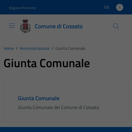
Vai ai contenuti
Vai al footer
ITA
Regione Piemonte
Lingua attiva:
Comune di Cossato
Home
/
Amministrazione
/
Giunta Comunale
Giunta Comunale
Giunta Comunale
Giunta Comunale del Comune di Cossato