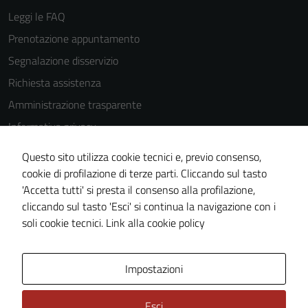
Leggi le FAQ
Prenotazione appuntamento
Segnalazione disservizio
Richiesta assistenza
Amministrazione trasparente
Informativa privacy
Cookie Policy
Questo sito utilizza cookie tecnici e, previo consenso,
Note legali
cookie di profilazione di terze parti. Cliccando sul tasto
'Accetta tutti' si presta il consenso alla profilazione,
Dichiarazione di accessibilità
cliccando sul tasto 'Esci' si continua la navigazione con i
Piano di miglioramento del sito
soli cookie tecnici.
Link alla cookie policy
Area Privata
Impostazioni
Esci