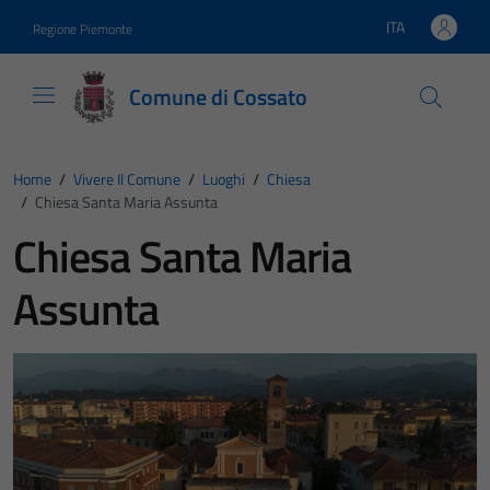
Vai ai contenuti
Vai al footer
ITA
Regione Piemonte
Lingua attiva:
Comune di Cossato
Home
/
Vivere Il Comune
/
Luoghi
/
Chiesa
/
Chiesa Santa Maria Assunta
Chiesa Santa Maria
Assunta