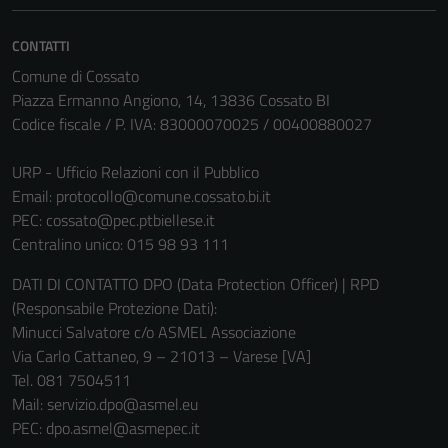
CONTATTI
Tecnici
Comune di Cossato
Questi cookie
Piazza Ermanno Angiono, 14, 13836 Cossato BI
sono necessari
Codice fiscale / P. IVA: 83000070025 / 00400880027
per il
funzionamento
URP - Ufficio Relazioni con il Pubblico
del sito e non
Email:
protocollo@comune.cossato.bi.it
possono
PEC:
cossato@pec.ptbiellese.it
essere
Centralino unico: 015 98 93 111
disabilitati.
DATI DI CONTATTO DPO (Data Protection Officer) | RPD
Questi cookie
(Responsabile Protezione Dati):
non raccolgono
Minucci Salvatore c/o ASMEL Associazione
informazioni
Via Carlo Cattaneo, 9 – 21013 – Varese [VA]
personali.
Tel. 081 7504511
Mail: servizio.dpo@asmel.eu
PEC: dpo.asmel@asmepec.it