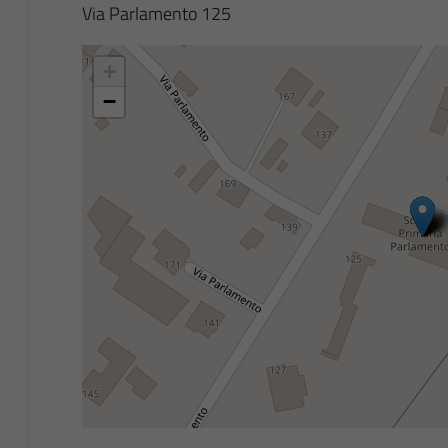
Via Parlamento 125
+
−