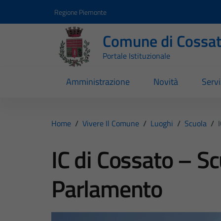
Vai ai contenuti
Vai al footer
Regione Piemonte
Comune di Cossa
Portale Istituzionale
Amministrazione
Novità
Servi
Home
/
Vivere Il Comune
/
Luoghi
/
Scuola
/
IC di Cossato – Sc
Parlamento