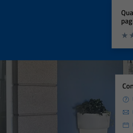
Qua
pag
Valut
Va
Con