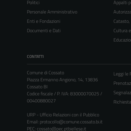
Politici
Appalti p
Personale Amministrativo
Autorizza
Enti e Fondazioni
Catasto,
Documenti e Dati
Cultura 
Educazio
CONTATTI
Comune di Cossato
Leggi le
Piazza Ermanno Angiono, 14, 13836
Prenota
Cossato BI
Segnalazi
Codice fiscale / P. IVA: 83000070025 /
00400880027
Richiest
URP - Ufficio Relazioni con il Pubblico
Email:
protocollo@comune.cossato.bi.it
PEC:
cossato@pec.ptbiellese.it