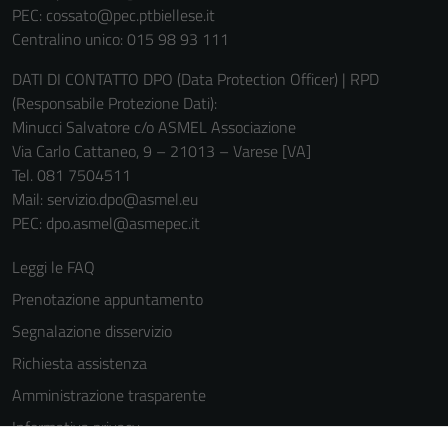
PEC:
cossato@pec.ptbiellese.it
Centralino unico: 015 98 93 111
DATI DI CONTATTO DPO (Data Protection Officer) | RPD
(Responsabile Protezione Dati):
Minucci Salvatore c/o ASMEL Associazione
Via Carlo Cattaneo, 9 – 21013 – Varese [VA]
Tel. 081 7504511
Mail: servizio.dpo@asmel.eu
PEC: dpo.asmel@asmepec.it
Leggi le FAQ
Prenotazione appuntamento
Segnalazione disservizio
Richiesta assistenza
Amministrazione trasparente
Tecnici
Informativa privacy
Questi cookie