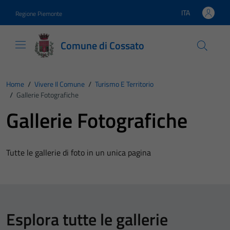
Vai ai contenuti
Vai al footer
ITA
Regione Piemonte
Lingua attiva:
Comune di Cossato
Home
/
Vivere Il Comune
/
Turismo E Territorio
/
Gallerie Fotografiche
Gallerie Fotografiche
Tutte le gallerie di foto in un unica pagina
Esplora tutte le gallerie