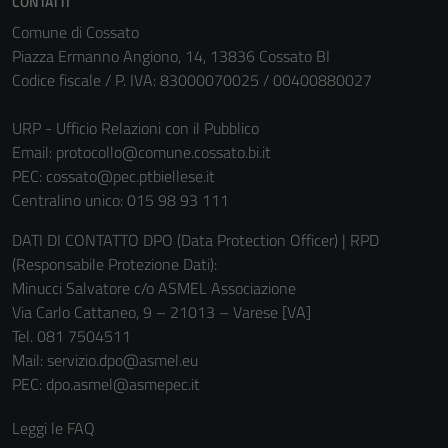
CONTATTI
Comune di Cossato
Piazza Ermanno Angiono, 14, 13836 Cossato BI
Codice fiscale / P. IVA: 83000070025 / 00400880027
URP - Ufficio Relazioni con il Pubblico
Email:
protocollo@comune.cossato.bi.it
PEC:
cossato@pec.ptbiellese.it
Centralino unico: 015 98 93 111
DATI DI CONTATTO DPO (Data Protection Officer) | RPD
(Responsabile Protezione Dati):
Tecnici
Minucci Salvatore c/o ASMEL Associazione
Questi cookie
Via Carlo Cattaneo, 9 – 21013 – Varese [VA]
sono necessari
Tel. 081 7504511
per il
Mail: servizio.dpo@asmel.eu
funzionamento
PEC: dpo.asmel@asmepec.it
del sito e non
possono
Leggi le FAQ
essere