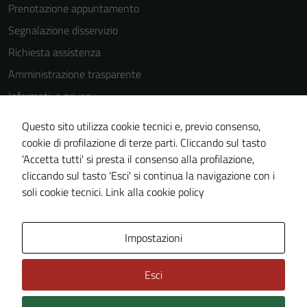
Prenotazione appuntamento
disabilitati.
Questi cookie
Segnalazione disservizio
non raccolgono
Richiesta assistenza
informazioni
Amministrazione trasparente
personali.
Informativa privacy
Cookie Policy
Questo sito utilizza cookie tecnici e, previo consenso,
Note legali
cookie di profilazione di terze parti. Cliccando sul tasto
'Accetta tutti' si presta il consenso alla profilazione,
Dichiarazione di accessibilità
cliccando sul tasto 'Esci' si continua la navigazione con i
Piano di miglioramento del sito
soli cookie tecnici.
Link alla cookie policy
Area Privata
Impostazioni
Esci