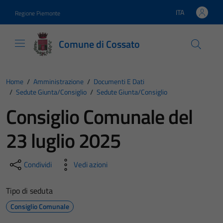
Vai ai contenuti
Vai al footer
ITA
Regione Piemonte
Lingua attiva:
Comune di Cossato
Home
/
Amministrazione
/
Documenti E Dati
/
Sedute Giunta/consiglio
/
Sedute Giunta/consiglio
Consiglio Comunale del
23 luglio 2025
Condividi
Vedi azioni
Tipo di seduta
Consiglio Comunale