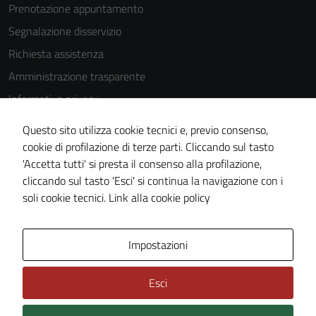
Prenotazione appuntamento
disabilitati.
Questi cookie
Segnalazione disservizio
non raccolgono
Richiesta assistenza
informazioni
Amministrazione trasparente
personali.
Informativa privacy
Cookie Policy
Questo sito utilizza cookie tecnici e, previo consenso,
Note legali
cookie di profilazione di terze parti. Cliccando sul tasto
'Accetta tutti' si presta il consenso alla profilazione,
Dichiarazione di accessibilità
cliccando sul tasto 'Esci' si continua la navigazione con i
Piano di miglioramento del sito
soli cookie tecnici.
Link alla cookie policy
Area Privata
Impostazioni
Esci