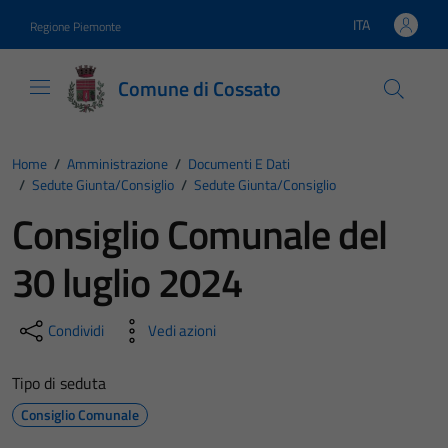
Vai ai contenuti
Vai al footer
ITA
Regione Piemonte
Lingua attiva:
Comune di Cossato
Home
/
Amministrazione
/
Documenti E Dati
/
Sedute Giunta/consiglio
/
Sedute Giunta/consiglio
Consiglio Comunale del
30 luglio 2024
Condividi
Vedi azioni
Tipo di seduta
Consiglio Comunale