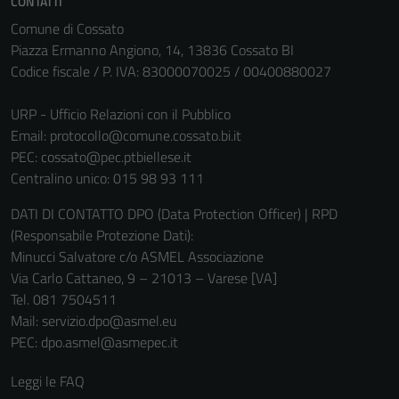
CONTATTI
Comune di Cossato
Piazza Ermanno Angiono, 14, 13836 Cossato BI
Codice fiscale / P. IVA: 83000070025 / 00400880027
URP - Ufficio Relazioni con il Pubblico
Email:
protocollo@comune.cossato.bi.it
PEC:
cossato@pec.ptbiellese.it
Centralino unico: 015 98 93 111
DATI DI CONTATTO DPO (Data Protection Officer) | RPD
(Responsabile Protezione Dati):
Tecnici
Minucci Salvatore c/o ASMEL Associazione
Questi cookie
Via Carlo Cattaneo, 9 – 21013 – Varese [VA]
sono necessari
Tel. 081 7504511
per il
Mail: servizio.dpo@asmel.eu
funzionamento
PEC: dpo.asmel@asmepec.it
del sito e non
possono
Leggi le FAQ
essere