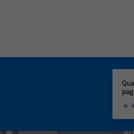
Qua
pag
Valut
Va