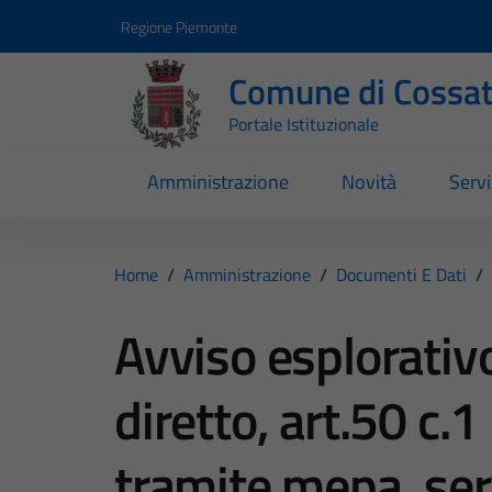
Vai ai contenuti
Vai al footer
Regione Piemonte
Comune di Cossa
Portale Istituzionale
Amministrazione
Novità
Servi
Home
/
Amministrazione
/
Documenti E Dati
/
Avviso esplorativ
diretto, art.50 c.1
tramite mepa, ser