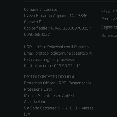
Comune di Cossato
Leggi le
Piazza Ermanno Angiono, 14, 13836
Prenota
Cossato BI
Segnalazi
Codice fiscale / P. IVA: 83000070025 /
00400880027
Richiest
URP - Ufficio Relazioni con il Pubblico
Email:
protocollo@comune.cossato.bi.it
PEC:
cossato@pec.ptbiellese.it
Centralino unico: 015 98 93 111
DATI DI CONTATTO DPO (Data
Protection Officer) | RPD (Responsabile
Protezione Dati):
Minucci Salvatore c/o ASMEL
Associazione
Via Carlo Cattaneo, 9 – 21013 – Varese
[VA]