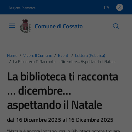
Vai ai contenuti
Vai al footer
ITA
Regione Piemonte
Lingua attiva:
Comune di Cossato
Home
/
Vivere Il Comune
/
Eventi
/
Lettura (pubblica)
/
La Biblioteca Ti Racconta … Dicembre… Aspettando Il Natale
La biblioteca ti racconta
… dicembre…
aspettando il Natale
dal 16 Dicembre 2025 al 16 Dicembre 2025
"Natale è ancora lontano...ma in Biblioteca potete trovare