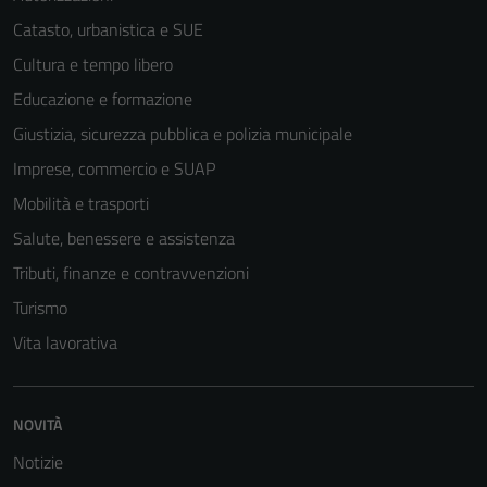
sono necessari
per il
Catasto, urbanistica e SUE
funzionamento
Cultura e tempo libero
del sito e non
Educazione e formazione
possono
essere
Giustizia, sicurezza pubblica e polizia municipale
disabilitati.
Imprese, commercio e SUAP
Questi cookie
Mobilità e trasporti
non raccolgono
informazioni
Salute, benessere e assistenza
personali.
Tributi, finanze e contravvenzioni
Turismo
Vita lavorativa
NOVITÀ
Notizie