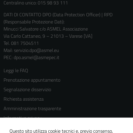
Centralino unico: 015 98 93 111
DATI DI CONTATTO DPO (Data Protection Officer) | RPD
(Responsabile Protezione Dati):
Minucci Salvatore c/o ASMEL Associazione
Via Carlo Cattaneo, 9 – 21013 – Varese [VA]
Tel. 081 7504511
Mail: servizio.dpo@asmel.eu
PEC: dpo.asmel@asmepec.it
Leggi le FAQ
Prenotazione appuntamento
Segnalazione disservizio
Richiesta assistenza
Amministrazione trasparente
Informativa privacy
Cookie Policy
Questo sito utilizza cookie tecnici e, previo consenso,