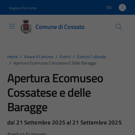
Vai ai contenuti
Vai al footer
ITA
Regione Piemonte
Lingua attiva:
Comune di Cossato
Home
/
Vivere Il Comune
/
Eventi
/
Evento Culturale
/
Apertura Ecomuseo Cossatese E Delle Baragge
Apertura Ecomuseo
Cossatese e delle
Baragge
dal 21 Settembre 2025 al 21 Settembre 2025
Apertura Ecomuseo