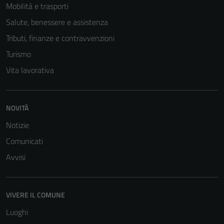
possono
Mobilità e trasporti
essere
Salute, benessere e assistenza
disabilitati.
Tributi, finanze e contravvenzioni
Questi cookie
non raccolgono
Turismo
informazioni
Vita lavorativa
personali.
NOVITÀ
Notizie
Comunicati
Avvisi
VIVERE IL COMUNE
Luoghi