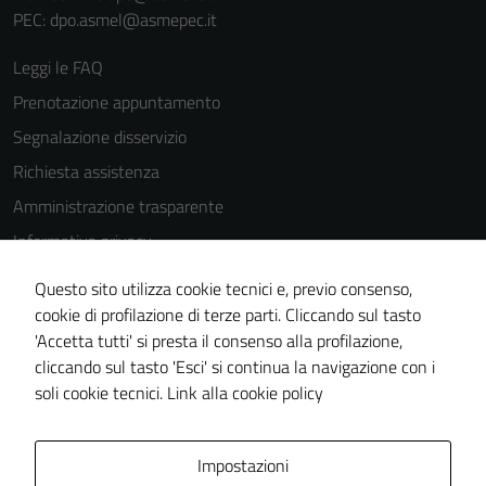
PEC: dpo.asmel@asmepec.it
Leggi le FAQ
Prenotazione appuntamento
Segnalazione disservizio
Richiesta assistenza
Amministrazione trasparente
Informativa privacy
Cookie Policy
Questo sito utilizza cookie tecnici e, previo consenso,
Note legali
cookie di profilazione di terze parti. Cliccando sul tasto
'Accetta tutti' si presta il consenso alla profilazione,
Dichiarazione di accessibilità
cliccando sul tasto 'Esci' si continua la navigazione con i
Piano di miglioramento del sito
soli cookie tecnici.
Link alla cookie policy
Area Privata
Impostazioni