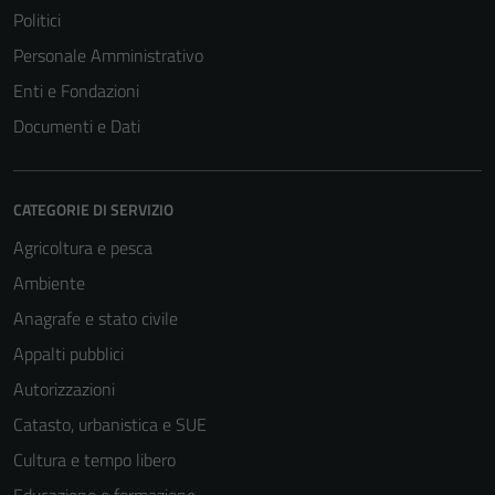
Politici
Personale Amministrativo
Enti e Fondazioni
Documenti e Dati
Tecnici
Questi cookie
sono necessari
CATEGORIE DI SERVIZIO
per il
Agricoltura e pesca
funzionamento
del sito e non
Ambiente
possono
Anagrafe e stato civile
essere
Appalti pubblici
disabilitati.
Questi cookie
Autorizzazioni
non raccolgono
Catasto, urbanistica e SUE
informazioni
Cultura e tempo libero
personali.
Educazione e formazione