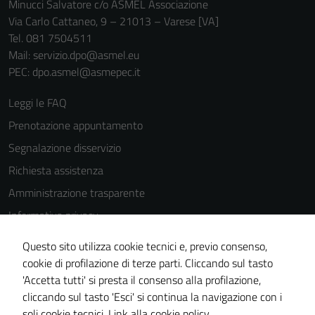
Minucci Salvatore c/o ASMEL Associazione
Via Carlo Cattaneo, 9 – 21013 – Varese [VA]
Tel. 081 7504511
Mail: servizio.dpo@asmel.eu
PEC: dpo.asmel@asmepec.it
Leggi le FAQ
Prenotazione appuntamento
Segnalazione disservizio
Richiesta assistenza
Amministrazione trasparente
Informativa privacy
Cookie Policy
Questo sito utilizza cookie tecnici e, previo consenso,
Note legali
cookie di profilazione di terze parti. Cliccando sul tasto
'Accetta tutti' si presta il consenso alla profilazione,
Dichiarazione di accessibilità
cliccando sul tasto 'Esci' si continua la navigazione con i
Piano di miglioramento del sito
soli cookie tecnici.
Link alla cookie policy