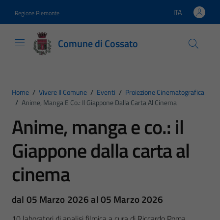
Vai ai contenuti
Vai al footer
ITA
Regione Piemonte
Lingua attiva:
Comune di Cossato
Home
/
Vivere Il Comune
/
Eventi
/
Proiezione Cinematografica
/
Anime, Manga E Co.: Il Giappone Dalla Carta Al Cinema
Anime, manga e co.: il
Giappone dalla carta al
cinema
dal 05 Marzo 2026 al 05 Marzo 2026
10 laboratori di analisi filmica a cura di Riccardo Poma