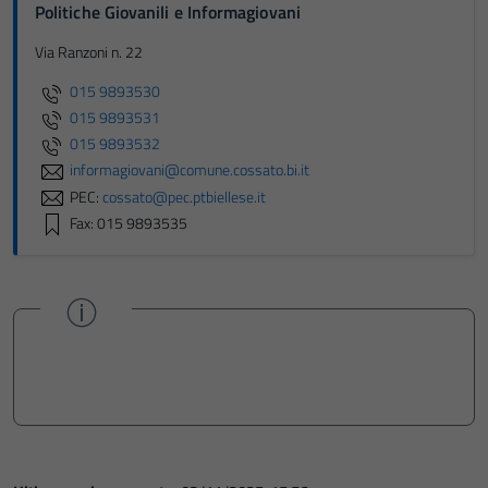
Politiche Giovanili e Informagiovani
Via Ranzoni n. 22
015 9893530
015 9893531
015 9893532
informagiovani@comune.cossato.bi.it
PEC:
cossato@pec.ptbiellese.it
Fax: 015 9893535