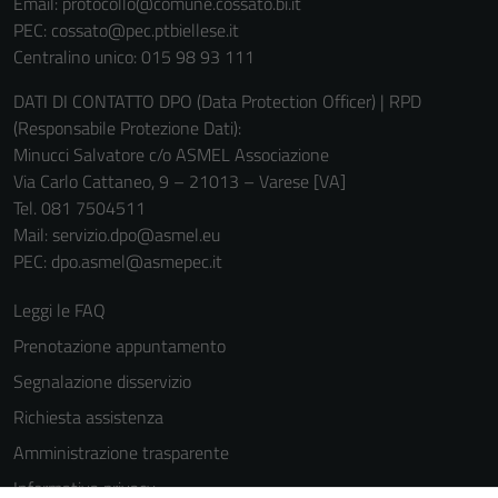
Email:
protocollo@comune.cossato.bi.it
PEC:
cossato@pec.ptbiellese.it
Centralino unico: 015 98 93 111
DATI DI CONTATTO DPO (Data Protection Officer) | RPD
(Responsabile Protezione Dati):
Minucci Salvatore c/o ASMEL Associazione
Via Carlo Cattaneo, 9 – 21013 – Varese [VA]
Tel. 081 7504511
Mail: servizio.dpo@asmel.eu
PEC: dpo.asmel@asmepec.it
Leggi le FAQ
Prenotazione appuntamento
Segnalazione disservizio
Richiesta assistenza
Amministrazione trasparente
Informativa privacy