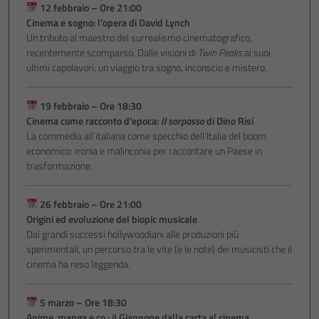
12 febbraio – Ore 21:00
Cinema e sogno: l’opera di David Lynch
Un tributo al maestro del surrealismo cinematografico,
recentemente scomparso. Dalle visioni di
Twin Peaks
ai suoi
ultimi capolavori, un viaggio tra sogno, inconscio e mistero.
19 febbraio – Ore 18:30
Cinema come racconto d’epoca:
Il sorpasso
di Dino Risi
La commedia all’italiana come specchio dell’Italia del boom
economico: ironia e malinconia per raccontare un Paese in
trasformazione.
26 febbraio – Ore 21:00
Origini ed evoluzione del biopic musicale
Dai grandi successi hollywoodiani alle produzioni più
sperimentali, un percorso tra le vite (e le note) dei musicisti che il
cinema ha reso leggenda.
5 marzo – Ore 18:30
Anime, manga e co.: il Giappone dalla carta al cinema