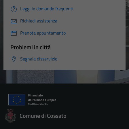
Leggi le domande frequenti
Richiedi assistenza
Prenota appuntamento
Problemi in città
Tecnici
Segnala disservizio
Questi cookie
sono necessari
per il
funzionamento
del sito e non
possono
essere
disabilitati.
Comune di Cossato
Questi cookie
non raccolgono