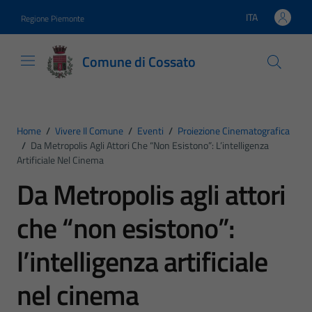
Vai ai contenuti
Vai al footer
ITA
Regione Piemonte
Lingua attiva:
Comune di Cossato
Home
/
Vivere Il Comune
/
Eventi
/
Proiezione Cinematografica
/
Da Metropolis Agli Attori Che “non Esistono”: L’intelligenza
Artificiale Nel Cinema
Da Metropolis agli attori
che “non esistono”:
l’intelligenza artificiale
nel cinema