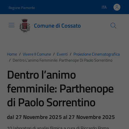
Vai ai contenuti
Vai al footer
ITA
Regione Piemonte
Lingua attiva:
Comune di Cossato
Home
/
Vivere Il Comune
/
Eventi
/
Proiezione Cinematografica
/
Dentro L’animo Femminile: Parthenope Di Paolo Sorrentino
Dentro l’animo
femminile: Parthenope
di Paolo Sorrentino
dal 27 Novembre 2025 al 27 Novembre 2025
10 laboratori di analisi filmica a cura di Riccardo Poma