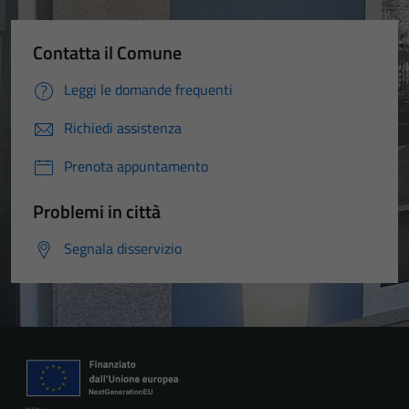
Tecnici
Questi cookie
Contatta il Comune
sono necessari
per il
Leggi le domande frequenti
funzionamento
del sito e non
Richiedi assistenza
possono
essere
Prenota appuntamento
disabilitati.
Questi cookie
Problemi in città
non raccolgono
Segnala disservizio
informazioni
personali.