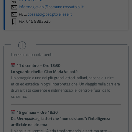
informagiovani@comune.cossato.bi.it
PEC:
cossato@pec.ptbiellese.it
Fax: 015 9893535
I prossimi appuntamenti
11 dicembre – Ore 18:30
Lo sguardo ribelle: Gian Maria Volonté
Un omaggio a uno dei più grandi attori italiani, capace di unire
etica ed estetica in ogni interpretazione. Un viaggio nella carriera
di un artista coerente e indimenticabile, dentro e fuori dallo
schermo.
15 gennaio – Ore 18:30
Da
Metropolis
agli attori che “non esistono”: l’intelligenza
artificiale nel cinema
Un’analisi su come l’IA stia trasformando la settima arte —