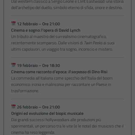
Dal western classico a Sergio Leone e Clint Eastwood: una storia
dell’archetipo del duello, simbolo eterno di sfida, onore e destino.
12 febbraio – Ore 21:00
Cinema e sogno: l’opera di David Lynch
Un tributo al maestro del surrealismo cinematografico,
recentemente scomparso. Dalle visioni di
Twin Peaks
ai suoi
ultimi capolavori, un viaggio tra sogno, inconscio e mistero.
19 febbraio – Ore 18:30
Cinema come racconto d’epoca:
Il sorpasso
di Dino Risi
La commedia all’italiana come specchio dell’Italia del boom
economico: ironia e malinconia per raccontare un Paese in
trasformazione.
26 febbraio – Ore 21:00
Origini ed evoluzione del biopic musicale
Dai grandi successi hollywoodiani alle produzioni più
sperimentali, un percorso tra le vite (e le note) dei musicisti che il
cinema ha reso leggenda.