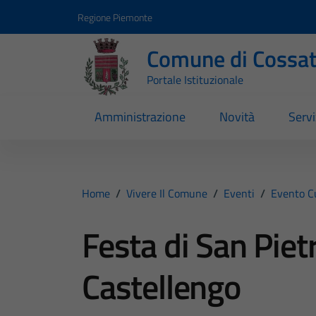
Vai ai contenuti
Vai al footer
Regione Piemonte
Comune di Cossa
Portale Istituzionale
Amministrazione
Novità
Servi
Home
/
Vivere Il Comune
/
Eventi
/
Evento C
Festa di San Piet
Castellengo