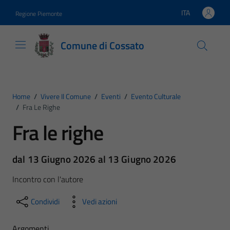
Vai ai contenuti
Vai al footer
ITA
Regione Piemonte
Lingua attiva:
Comune di Cossato
Home
/
Vivere Il Comune
/
Eventi
/
Evento Culturale
/
Fra Le Righe
Fra le righe
dal 13 Giugno 2026 al 13 Giugno 2026
Incontro con l'autore
Condividi
Vedi azioni
Argomenti