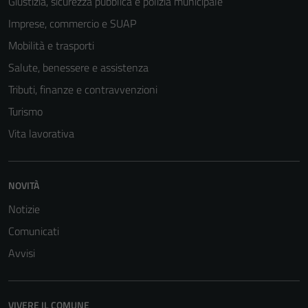
Giustizia, sicurezza pubblica e polizia municipale
del sito e non
Imprese, commercio e SUAP
possono
essere
Mobilità e trasporti
disabilitati.
Salute, benessere e assistenza
Questi cookie
Tributi, finanze e contravvenzioni
non raccolgono
informazioni
Turismo
personali.
Vita lavorativa
NOVITÀ
Notizie
Comunicati
Avvisi
VIVERE IL COMUNE