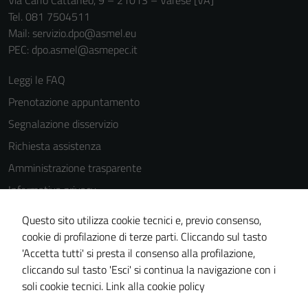
Via Carlo Cattaneo, 9 – 21013 – Varese [VA]
Tel. 081 7504511
Mail: servizio.dpo@asmel.eu
PEC: dpo.asmel@asmepec.it
Leggi le FAQ
Prenotazione appuntamento
Segnalazione disservizio
Richiesta assistenza
Amministrazione trasparente
Informativa privacy
Cookie Policy
Questo sito utilizza cookie tecnici e, previo consenso,
Note legali
cookie di profilazione di terze parti. Cliccando sul tasto
'Accetta tutti' si presta il consenso alla profilazione,
Dichiarazione di accessibilità
cliccando sul tasto 'Esci' si continua la navigazione con i
Piano di miglioramento del sito
soli cookie tecnici.
Link alla cookie policy