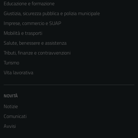
funzionamento
Educazione e formazione
del sito e non
Giustizia, sicurezza pubblica e polizia municipale
possono
Imprese, commercio e SUAP
essere
disabilitati.
Mobilità e trasporti
Questi cookie
Salute, benessere e assistenza
non raccolgono
Tributi, finanze e contravvenzioni
informazioni
personali.
Turismo
Vita lavorativa
NOVITÀ
Notizie
Comunicati
Avvisi