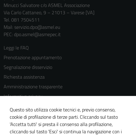
Minucci Salvatore c/o ASMEL Associazione
Via Carlo Cattaneo, 9 – 21013 – Varese [VA]
Tel. 081 7504511
Mail: servizio.dpo@asmel.eu
PEC: dpo.asmel@asmepec.it
Leggi le FAQ
Prenotazione appuntamento
Segnalazione disservizio
Richiesta assistenza
Amministrazione trasparente
Informativa privacy
Cookie Policy
Questo sito utilizza cookie tecnici e, previo consenso,
Note legali
cookie di profilazione di terze parti. Cliccando sul tasto
'Accetta tutti' si presta il consenso alla profilazione,
Dichiarazione di accessibilità
cliccando sul tasto 'Esci' si continua la navigazione con i
Piano di miglioramento del sito