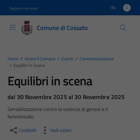
Vai ai contenuti
Vai al footer
ITA
Regione Piemonte
Lingua attiva:
Comune di Cossato
Home
/
Vivere Il Comune
/
Eventi
/
Commemorazione
/
Equilibri In Scena
Equilibri in scena
dal 30 Novembre 2025 al 30 Novembre 2025
Sensibilizzazione contro la violenza di genere e il
femminicidio.
Condividi
Vedi azioni