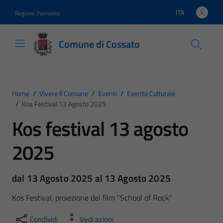
Vai ai contenuti
Vai al footer
ITA
Regione Piemonte
Lingua attiva:
Comune di Cossato
Home
/
Vivere Il Comune
/
Eventi
/
Evento Culturale
/
Kos Festival 13 Agosto 2025
Kos festival 13 agosto
2025
dal 13 Agosto 2025 al 13 Agosto 2025
Kos Festival, proiezione del film "School of Rock"
Condividi
Vedi azioni