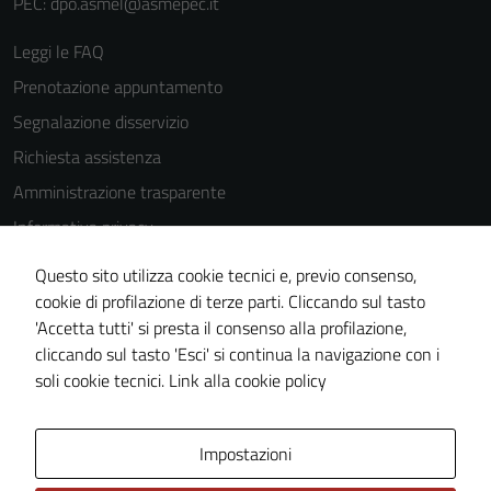
PEC: dpo.asmel@asmepec.it
Leggi le FAQ
Prenotazione appuntamento
Segnalazione disservizio
Richiesta assistenza
Amministrazione trasparente
Informativa privacy
Cookie Policy
Questo sito utilizza cookie tecnici e, previo consenso,
Note legali
cookie di profilazione di terze parti. Cliccando sul tasto
'Accetta tutti' si presta il consenso alla profilazione,
Dichiarazione di accessibilità
cliccando sul tasto 'Esci' si continua la navigazione con i
Piano di miglioramento del sito
soli cookie tecnici.
Link alla cookie policy
Area Privata
Impostazioni