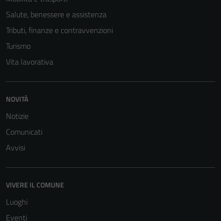
possono
essere
Salute, benessere e assistenza
disabilitati.
Tributi, finanze e contravvenzioni
Questi cookie
Turismo
non raccolgono
informazioni
Vita lavorativa
personali.
NOVITÀ
Notizie
Comunicati
Avvisi
VIVERE IL COMUNE
Luoghi
Eventi